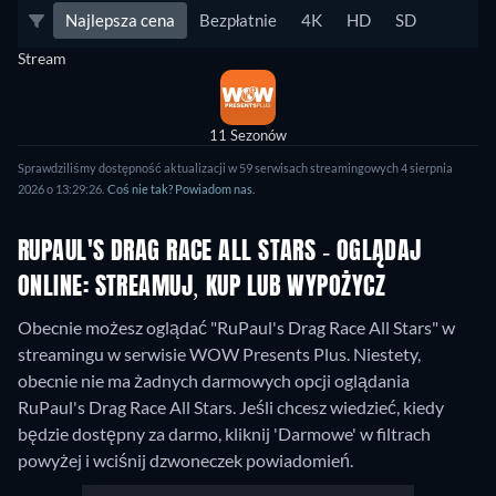
Najlepsza cena
Bezpłatnie
4K
HD
SD
Stream
11 Sezonów
Sprawdziliśmy dostępność aktualizacji w 59 serwisach streamingowych 4 sierpnia
2026 o 13:29:26.
Coś nie tak? Powiadom nas.
RUPAUL'S DRAG RACE ALL STARS - OGLĄDAJ
ONLINE: STREAMUJ, KUP LUB WYPOŻYCZ
Obecnie możesz oglądać "RuPaul's Drag Race All Stars" w
streamingu w serwisie WOW Presents Plus.
Niestety,
obecnie nie ma żadnych darmowych opcji oglądania
RuPaul's Drag Race All Stars. Jeśli chcesz wiedzieć, kiedy
będzie dostępny za darmo, kliknij 'Darmowe' w filtrach
powyżej i wciśnij dzwoneczek powiadomień.