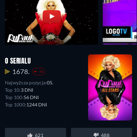
O SERIALU
1678.
-36
Najwyższa pozycja:
05.
Top 10:
3 DNI
Top 100:
56 DNI
Top 1000:
1244 DNI
621
488