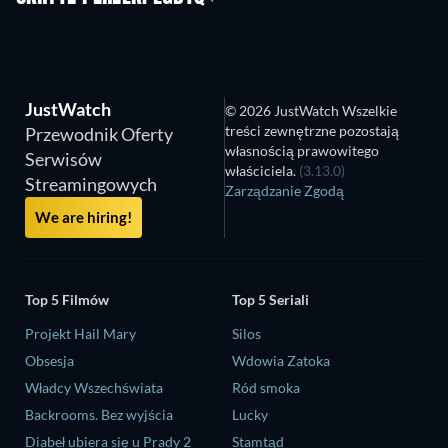
JustWatch
© 2026 JustWatch Wszelkie
treści zewnętrzne pozostają
Przewodnik Oferty
własnością prawowitego
Serwisów
właściciela.
(3.13.0)
Streamingowych
Zarządzanie Zgodą
We are hiring!
Top 5 Filmów
Top 5 Seriali
Projekt Hail Mary
Silos
Obsesja
Wdowia Zatoka
Władcy Wszechświata
Ród smoka
Backrooms. Bez wyjścia
Lucky
Diabeł ubiera się u Prady 2
Stamtąd