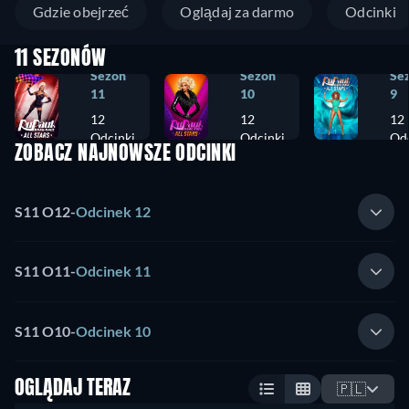
Gdzie obejrzeć
Oglądaj za darmo
Odcinki
11 SEZONÓW
Sezon
Sezon
Se
11
10
9
12
12
12
Odcinki
Odcinki
Odc
ZOBACZ NAJNOWSZE ODCINKI
S11 O12
-
Odcinek 12
S11 O11
-
Odcinek 11
S11 O10
-
Odcinek 10
OGLĄDAJ TERAZ
🇵🇱