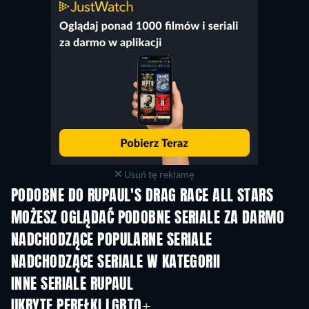
Usuń tę reklamę
PODOBNE DO RUPAUL'S DRAG RACE ALL STARS
TV
TV
MOŻESZ OGLĄDAĆ PODOBNE SERIALE ZA DARMO
TV
TV
NADCHODZĄCE POPULARNE SERIALE
TV
TV
NADCHODZĄCE SERIALE W KATEGORII
Sezon 3
Sezon 1
Sez
INNE SERIALE RUPAUL
TV
TV
UKRYTE PEREŁKI LGBTQ+
TV
TV