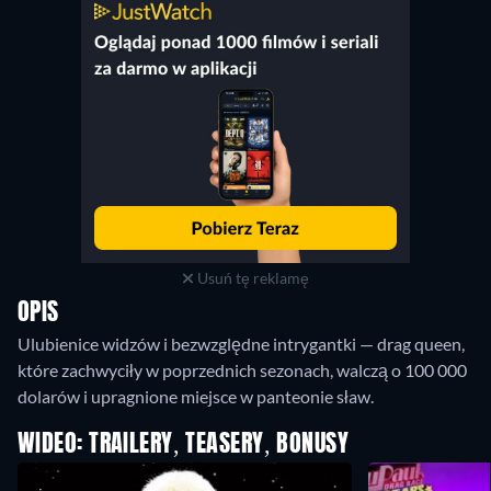
Usuń tę reklamę
OPIS
Ulubienice widzów i bezwzględne intrygantki — drag queen,
które zachwyciły w poprzednich sezonach, walczą o 100 000
dolarów i upragnione miejsce w panteonie sław.
WIDEO: TRAILERY, TEASERY, BONUSY