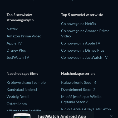
Top 5 serwisów
Top 5 nowości w serwisie
streamingowych
Co nowego na Netflix
Netflix
Co nowego na Amazon Prime
Amazon Prime Video
Video
Apple TV
Co nowego na Apple TV
Disney Plus
Co nowego na Disney Plus
JustWatch TV
Co nowego na JustWatch TV
Nadchodzące filmy
Nadchodzące seriale
Królowe dragu i zombie
Kulawe konie Sezon 6
Kandydaci śmierci
Dżentelmeni Sezon 2
Wyścig Bestii
Miłość jest ślepa: Wielka
Brytania Sezon 3
Ostatni dom
Ricky Gervais Alley Cats Sezon
Milcząca przyjaciółka
1