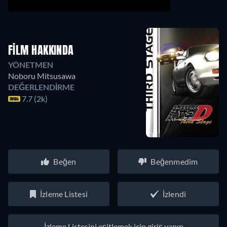
FILM HAKKINDA
YÖNETMEN
Noboru Mitsusawa
DEĞERLENDIRME
7.7 (2k)
Beğen
Beğenmedim
İzleme Listesi
İzlendi
İzleme Listesini eşitlemek için giriş yapın