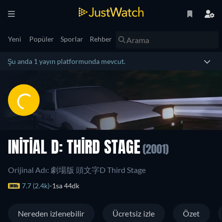
Yeni
Popüler
Sporlar
Rehber
Şu anda 1 yayın platformunda mevcut.
INITIAL D: THIRD STAGE
(2001)
Orijinal Adı: 劇場版 頭文字D Third Stage
7.7 (2.4k)
1sa 44dk
Nereden izlenebilir
Ücretsiz izle
Özet