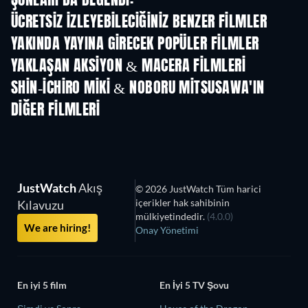
ŞUNLARI DA BEĞENDI:
ÜCRETSIZ IZLEYEBILECIĞINIZ BENZER FILMLER
YAKINDA YAYINA GIRECEK POPÜLER FILMLER
YAKLAŞAN AKSIYON & MACERA FILMLERI
SHIN-ICHIRO MIKI & NOBORU MITSUSAWA'IN
DIĞER FILMLERI
JustWatch
Akış
© 2026 JustWatch Tüm harici
içerikler hak sahibinin
Kılavuzu
mülkiyetindedir.
(4.0.0)
We are hiring!
Onay Yönetimi
En iyi 5 film
En İyi 5 TV Şovu