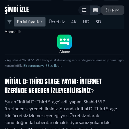
ŞIMDI İZLE
🇹🇷
En iyi fiyatlar
Ücretsiz
4K
HD
SD
Abonelik
Abone
2 Ağustos 2026
,
01:51:23
itibariyle
34
streaming servisinde güncelleme olup olmadığını
kontrol ettik.
Bir sorun mu var? Bize iletin.
INITIAL D: THIRD STAGE YAYINI: İNTERNET
ÜZERINDE NEREDEN IZLEYEBILIRSINIZ?
Şu an "Initial D: Third Stage" adlı yapımı Shahid VIP
üzerinden seyredebilirsiniz.
Şu anda Initial D: Third Stage
için ücretsiz izleme seçeneği yok. Ücretsiz olarak
sunulduğunda haberdar olmak istiyorsanız yukarıdaki