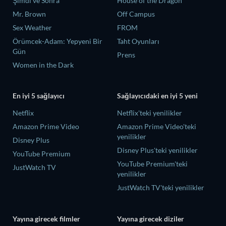
Şimdi ve Sonra
House of the Dragon
Mr. Brown
Off Campus
Sex Weather
FROM
Örümcek-Adam: Yepyeni Bir
Taht Oyunları
Gün
Prens
Women in the Dark
En iyi 5 sağlayıcı
Sağlayıcıdaki en iyi 5 yeni
Netflix
Netflix'teki yenilikler
Amazon Prime Video
Amazon Prime Video'teki
yenilikler
Disney Plus
Disney Plus'teki yenilikler
YouTube Premium
YouTube Premium'teki
JustWatch TV
yenilikler
JustWatch TV'teki yenilikler
Yayına girecek filmler
Yayına girecek diziler