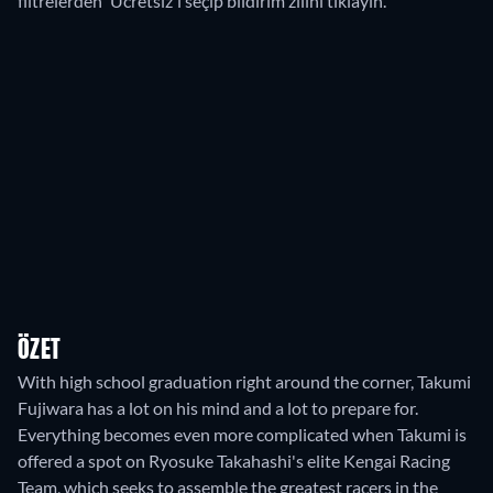
filtrelerden 'Ücretsiz'i seçip bildirim zilini tıklayın.
ÖZET
With high school graduation right around the corner, Takumi
Fujiwara has a lot on his mind and a lot to prepare for.
Everything becomes even more complicated when Takumi is
offered a spot on Ryosuke Takahashi's elite Kengai Racing
Team, which seeks to assemble the greatest racers in the