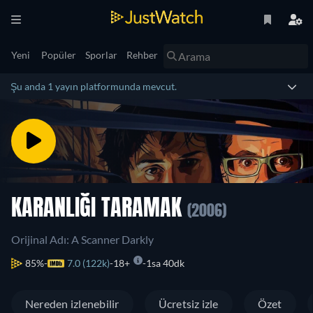
Yeni
Popüler
Sporlar
Rehber
Şu anda 1 yayın platformunda mevcut.
KARANLIĞI TARAMAK
(2006)
Orijinal Adı: A Scanner Darkly
85%
7.0 (122k)
18+
1sa 40dk
Nereden izlenebilir
Ücretsiz izle
Özet