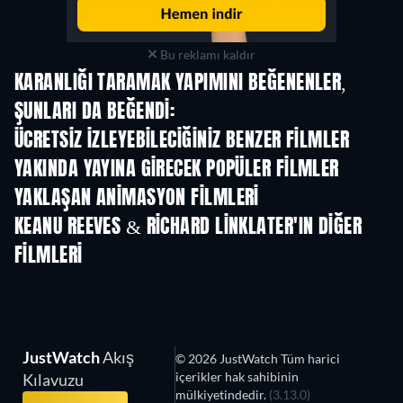
Bu reklamı kaldır
KARANLIĞI TARAMAK YAPIMINI BEĞENENLER,
ŞUNLARI DA BEĞENDI:
ÜCRETSIZ IZLEYEBILECIĞINIZ BENZER FILMLER
YAKINDA YAYINA GIRECEK POPÜLER FILMLER
YAKLAŞAN ANIMASYON FILMLERI
LEGO Disney Prin
Magical Mayh
KEANU REEVES & RICHARD LINKLATER'IN DIĞER
FILMLERI
JustWatch
Akış
© 2026 JustWatch Tüm harici
içerikler hak sahibinin
Kılavuzu
mülkiyetindedir.
(3.13.0)