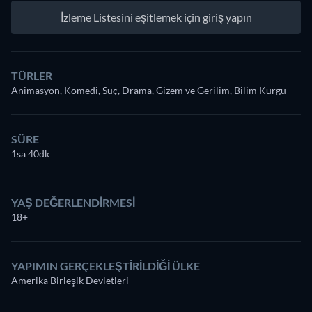
İzleme Listesini eşitlemek için giriş yapın
TÜRLER
Animasyon, Komedi, Suç, Drama, Gizem ve Gerilim, Bilim Kurgu
SÜRE
1sa 40dk
YAŞ DEĞERLENDIRMESI
18+
YAPIMIN GERÇEKLEŞTIRILDIĞI ÜLKE
Amerika Birleşik Devletleri