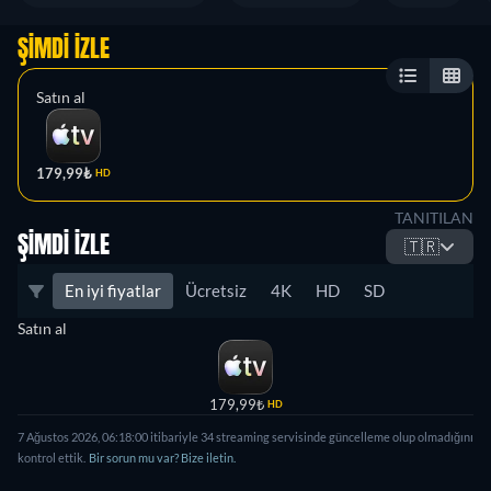
ŞIMDI İZLE
Satın al
179,99₺
HD
TANITILAN
ŞIMDI İZLE
🇹🇷
En iyi fiyatlar
Ücretsiz
4K
HD
SD
Satın al
179,99₺
HD
7 Ağustos 2026, 06:18:00 itibariyle 34 streaming servisinde güncelleme olup olmadığını
kontrol ettik.
Bir sorun mu var? Bize iletin.