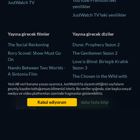
YouTube Premium'teki
JustWatch TV
yenilikler
JustWatch TV'teki yenilikler
Yayına girecek filmler
Yayına girecek diziler
The Social Reckoning
Dune: Prophecy Sezon 2
Rory Scovel: Show Must Go
The Gentlemen Sezon 2
On
Love is Blind: Birleşik Krallık
Nando Between Two Worlds -
Sezon 3
A Sintonia Film
The Chosen in the Wild with
MLB Field of Dreams: Phillies
Bear Grylls Sezon 1
Yeni AB veri koruma yasası uyarınca, JustWatch’ta ziyaret ettiğiniz sayfaların
vs. Twins
geçmiş kaydını tuttuğumuzu bilmenizi isteriz. Bu veriler ışığında, size başka sosyal
Mourinho Sezon 1
medya ve video platformları üzerinde fragmanlar gösterebiliriz.
Söyleyemediklerimiz
Kabul ediyorum
daha fazla bilgi