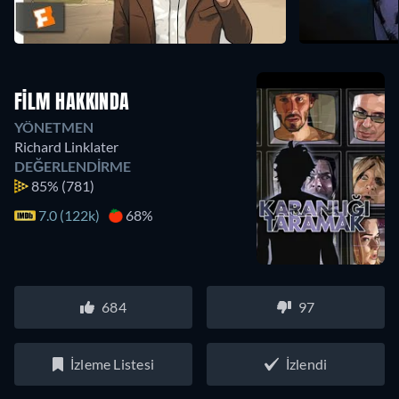
FILM HAKKINDA
YÖNETMEN
Richard Linklater
DEĞERLENDIRME
85%
(781)
7.0 (122k)
68%
684
97
İzleme Listesi
İzlendi