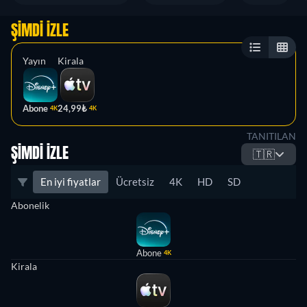
ŞIMDI İZLE
Yayın
Kirala
Abone
24,99₺
4K
4K
TANITILAN
ŞIMDI İZLE
🇹🇷
En iyi fiyatlar
Ücretsiz
4K
HD
SD
Abonelik
Abone
4K
Kirala