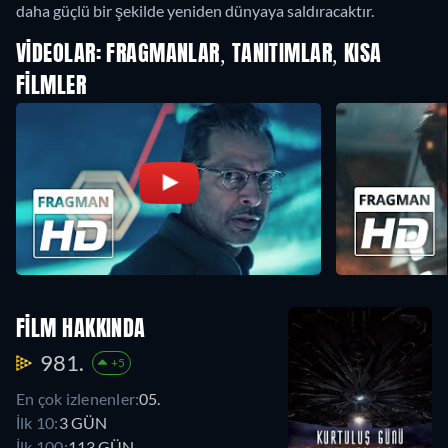
daha güçlü bir şekilde yeniden dünyaya saldıracaktır.
VIDEOLAR: FRAGMANLAR, TANITIMLAR, KISA
FILMLER
FILM HAKKINDA
981.
+5
En çok izlenenler:
05.
İlk 10:
3 GÜN
İlk 100:
113 GÜN