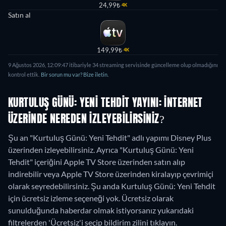
24,99₺
4K
Satın al
149,99₺
4K
9 Ağustos 2026, 12:09:47 itibariyle 34 streaming servisinde güncelleme olup olmadığını
kontrol ettik.
Bir sorun mu var? Bize iletin.
KURTULUŞ GÜNÜ: YENI TEHDIT YAYINI: İNTERNET
ÜZERINDE NEREDEN IZLEYEBILIRSINIZ?
Şu an "Kurtuluş Günü: Yeni Tehdit" adlı yapımı Disney Plus
üzerinden izleyebilirsiniz. Ayrıca "Kurtuluş Günü: Yeni
Tehdit" içeriğini Apple TV Store üzerinden satın alıp
indirebilir veya Apple TV Store üzerinden kiralayıp çevrimiçi
olarak seyredebilirsiniz.
Şu anda Kurtuluş Günü: Yeni Tehdit
için ücretsiz izleme seçeneği yok. Ücretsiz olarak
sunulduğunda haberdar olmak istiyorsanız yukarıdaki
filtrelerden 'Ücretsiz'i seçip bildirim zilini tıklayın.