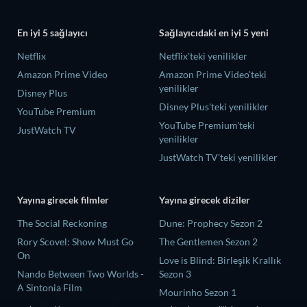
En iyi 5 sağlayıcı
Sağlayıcıdaki en iyi 5 yeni
Netflix
Netflix'teki yenilikler
Amazon Prime Video
Amazon Prime Video'teki
yenilikler
Disney Plus
Disney Plus'teki yenilikler
YouTube Premium
YouTube Premium'teki
JustWatch TV
yenilikler
JustWatch TV'teki yenilikler
Yayına girecek filmler
Yayına girecek diziler
The Social Reckoning
Dune: Prophecy Sezon 2
Rory Scovel: Show Must Go
The Gentlemen Sezon 2
On
Love is Blind: Birleşik Krallık
Nando Between Two Worlds -
Sezon 3
A Sintonia Film
Mourinho Sezon 1
MLB Field of Dreams: Phillies