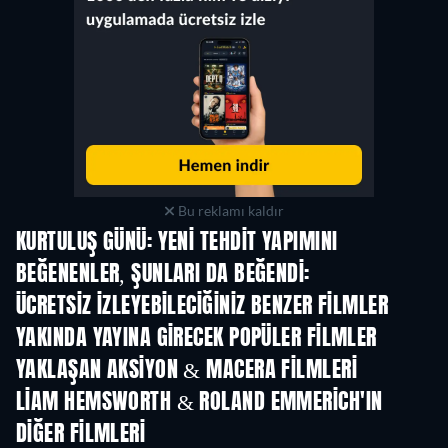
Bu reklamı kaldır
KURTULUŞ GÜNÜ: YENI TEHDIT YAPIMINI
BEĞENENLER, ŞUNLARI DA BEĞENDI:
ÜCRETSIZ IZLEYEBILECIĞINIZ BENZER FILMLER
YAKINDA YAYINA GIRECEK POPÜLER FILMLER
YAKLAŞAN AKSIYON & MACERA FILMLERI
LIAM HEMSWORTH & ROLAND EMMERICH'IN
DIĞER FILMLERI