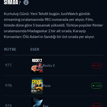
SIRADA?
Kurtuluş Günü: Yeni Tehdit bugün JustWatch günlük
streaming sıralamasında 981 numarada yer alıyor. Film,
listede düne göre 5 basamak yükseldi. Türkiye popüler filmler
sıralamasında Madagaskar 2 bir alt sırada, Karayip
Korsanları: Ölü Adam'ın Sandığı bir üst sırada yer alıyor.
RÜTBE
ESER
977.
Rocky 2
-47
978.
Pixie
+24
979.
Ray
-61