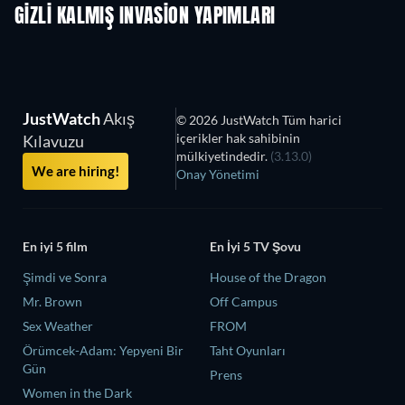
GIZLI KALMIŞ INVASION YAPIMLARI
JustWatch
Akış
© 2026 JustWatch Tüm harici
içerikler hak sahibinin
Kılavuzu
mülkiyetindedir.
(3.13.0)
We are hiring!
Onay Yönetimi
En iyi 5 film
En İyi 5 TV Şovu
Şimdi ve Sonra
House of the Dragon
Mr. Brown
Off Campus
Sex Weather
FROM
Örümcek-Adam: Yepyeni Bir
Taht Oyunları
Gün
Prens
Women in the Dark