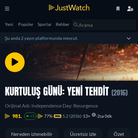
Yeni
Popüler
Sporlar
Rehber
Şu anda 2 yayın platformunda mevcut.
KURTULUŞ GÜNÜ: YENI TEHDIT
(2016)
Orijinal Adı: Independence Day: Resurgence
981.
77%
5.2 (201k)
13+
2sa 0dk
+5
Nereden izlenebilir
Ücretsiz izle
Özet