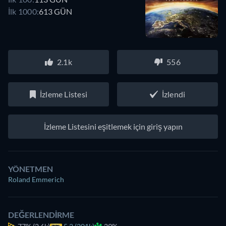
İlk 1000:
613 GÜN
2.1k
556
İzleme Listesi
İzlendi
İzleme Listesini eşitlemek için giriş yapın
YÖNETMEN
Roland Emmerich
DEĞERLENDIRME