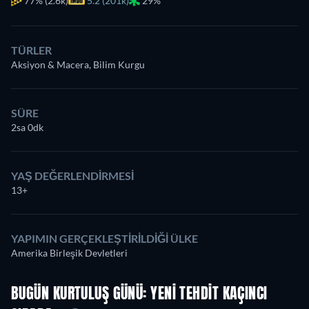
77%
(2.6k)
5.2 (201k)
29%
TÜRLER
Aksiyon & Macera, Bilim Kurgu
SÜRE
2sa 0dk
YAŞ DEĞERLENDIRMESI
13+
YAPIMIN GERÇEKLEŞTIRILDIĞI ÜLKE
Amerika Birleşik Devletleri
BUGÜN KURTULUŞ GÜNÜ: YENI TEHDIT KAÇINCI