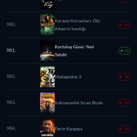
Karayip Korsanları: Ölü
980.
-40
Adam'ın Sandığı
Kurtuluş Günü: Yeni
981.
+5
Tehdit
982.
Madagaskar 2
-39
983.
Kahramanlık Sırası Bizde
-49
984.
Derin Kargaşa
-38