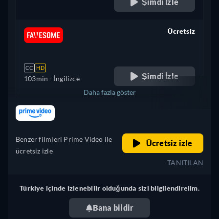
Şimdi İzle
Ücretsiz
retail price
CC
HD
Şimdi İzle
103min
- İngilizce
Daha fazla göster
retail price
İtalya
Benzer filmleri Prime Video ile
Ücretsiz izle
ücretsiz izle
TANITILAN
Türkiye içinde izlenebilir olduğunda sizi bilgilendirelim.
Bana bildir