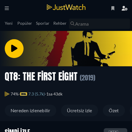
Yeni
Popüler
Sporlar
Rehber
QT8: THE FIRST EIGHT
(2019)
74%
7.3 (5.7k)
1sa 43dk
Nereden izlenebilir
Ücretsiz izle
Özet