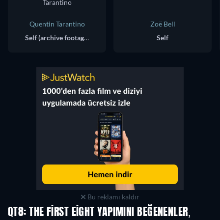
Quentin Tarantino
Zoë Bell
Self (archive footage)
Self
Bu reklamı kaldır
QT8: THE FIRST EIGHT YAPIMINI BEĞENENLER,