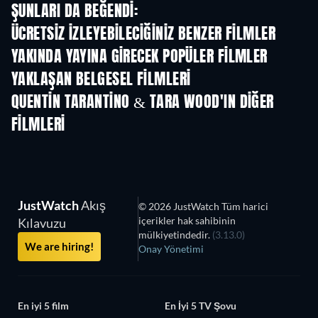
ŞUNLARI DA BEĞENDI:
ÜCRETSIZ IZLEYEBILECIĞINIZ BENZER FILMLER
YAKINDA YAYINA GIRECEK POPÜLER FILMLER
YAKLAŞAN BELGESEL FILMLERI
QUENTIN TARANTINO & TARA WOOD'IN DIĞER
FILMLERI
JustWatch
Akış
© 2026 JustWatch Tüm harici
içerikler hak sahibinin
Kılavuzu
mülkiyetindedir.
(3.13.0)
We are hiring!
Onay Yönetimi
En iyi 5 film
En İyi 5 TV Şovu