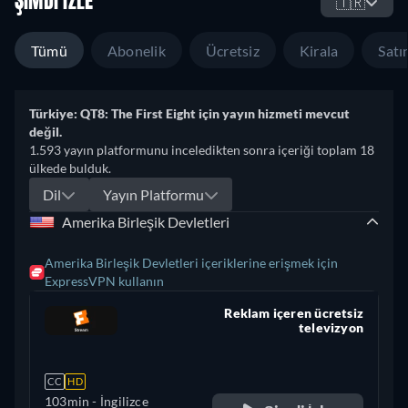
ŞIMDI İZLE
🇹🇷
Tümü
Abonelik
Ücretsiz
Kirala
Satın
Türkiye: QT8: The First Eight için yayın hizmeti mevcut
değil.
1.593 yayın platformunu inceledikten sonra içeriği toplam 18
ülkede bulduk.
Dil
Yayın Platformu
Amerika Birleşik Devletleri
Amerika Birleşik Devletleri içeriklerine erişmek için
ExpressVPN kullanın
Reklam içeren ücretsiz
televizyon
retail price
CC
HD
103min
- İngilizce