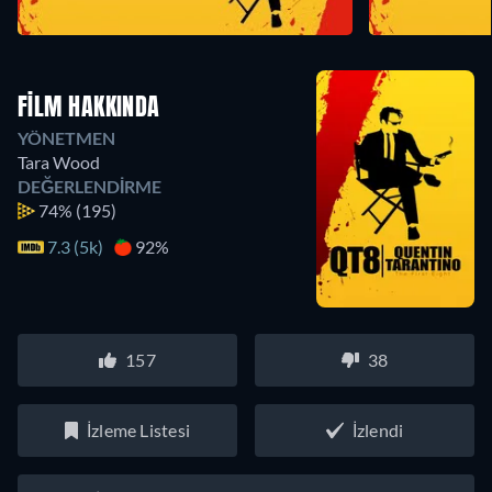
FILM HAKKINDA
YÖNETMEN
Tara Wood
DEĞERLENDIRME
74%
(195)
7.3 (5k)
92%
157
38
İzleme Listesi
İzlendi