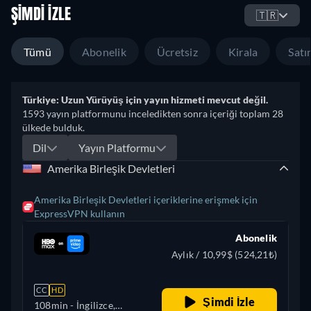
ŞIMDI İZLE
🇹🇷
Tümü
Abonelik
Ücretsiz
Kirala
Satın
Türkiye: Uzun Yürüyüş için yayın hizmeti mevcut değil.
1593 yayın platformunu inceledikten sonra içeriği toplam 28
ülkede bulduk.
Dil
Yayın Platformu
Amerika Birleşik Devletleri
Amerika Birleşik Devletleri içeriklerine erişmek için
ExpressVPN kullanın
Abonelik
Aylık / 10,99$ (524,21₺)
CC
HD
Şimdi İzle
108min
- İngilizce,