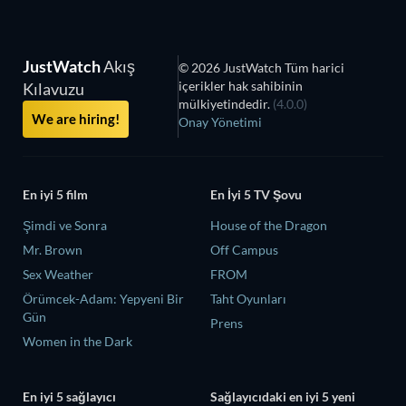
JustWatch
Akış
© 2026 JustWatch Tüm harici
içerikler hak sahibinin
Kılavuzu
mülkiyetindedir.
(4.0.0)
We are hiring!
Onay Yönetimi
En iyi 5 film
En İyi 5 TV Şovu
Şimdi ve Sonra
House of the Dragon
Mr. Brown
Off Campus
Sex Weather
FROM
Örümcek-Adam: Yepyeni Bir
Taht Oyunları
Gün
Prens
Women in the Dark
En iyi 5 sağlayıcı
Sağlayıcıdaki en iyi 5 yeni