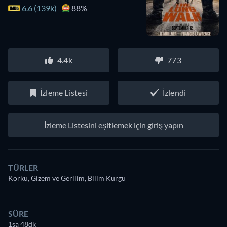
6.6 (139k)
88%
4.4k
773
İzleme Listesi
İzlendi
İzleme Listesini eşitlemek için giriş yapın
TÜRLER
Korku, Gizem ve Gerilim, Bilim Kurgu
SÜRE
1sa 48dk