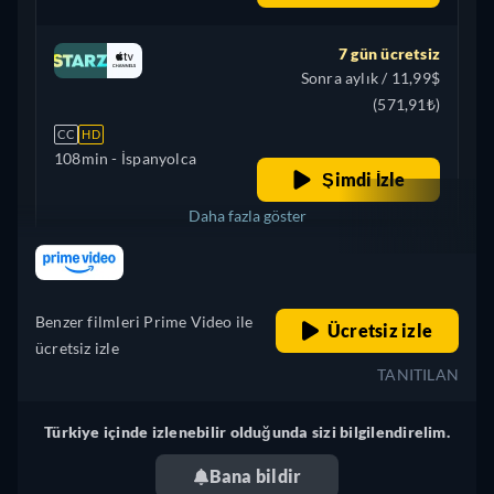
İspanyolca
7 gün ücretsiz
Sonra aylık / 11,99$
(571,91₺)
CC
HD
108min
- İspanyolca
Şimdi İzle
Daha fazla göster
retail price
+ 1
Brezilya
Benzer filmleri Prime Video ile
Ücretsiz izle
ücretsiz izle
TANITILAN
Türkiye içinde izlenebilir olduğunda sizi bilgilendirelim.
Bana bildir