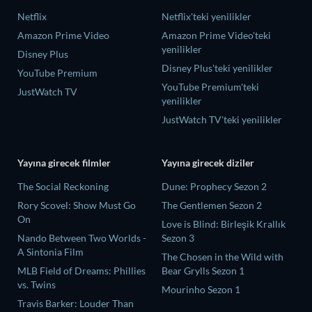
Netflix
Netflix'teki yenilikler
Amazon Prime Video
Amazon Prime Video'teki
yenilikler
Disney Plus
Disney Plus'teki yenilikler
YouTube Premium
YouTube Premium'teki
JustWatch TV
yenilikler
JustWatch TV'teki yenilikler
Yayına girecek filmler
Yayına girecek diziler
The Social Reckoning
Dune: Prophecy Sezon 2
Rory Scovel: Show Must Go
The Gentlemen Sezon 2
On
Love is Blind: Birleşik Krallık
Nando Between Two Worlds -
Sezon 3
A Sintonia Film
The Chosen in the Wild with
MLB Field of Dreams: Phillies
Bear Grylls Sezon 1
vs. Twins
Mourinho Sezon 1
Travis Barker: Louder Than