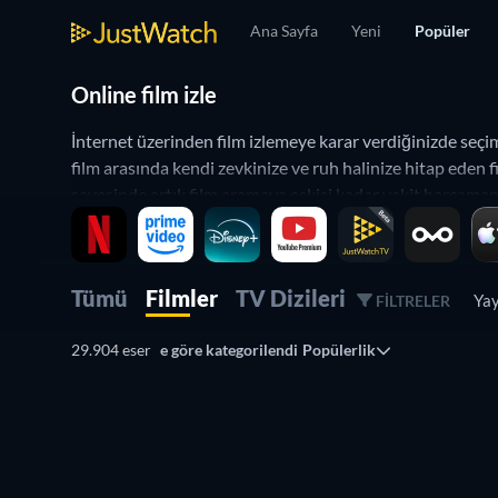
Ana Sayfa
Yeni
Popüler
Online film izle
İnternet üzerinden film izlemeye karar verdiğinizde seçim
film arasında kendi zevkinize ve ruh halinize hitap eden 
sayesinde artık film aramaya eskisi kadar vakit harcamanı
kolaylaştırmak için burada. Türkiye’de erişime açık dijita
JustWatch’ı kullanarak
TV dizilerini
incelemeniz de müm
İnternette film izleme rehberi
Tümü
Filmler
TV Dizileri
Yay
FILTRELER
Kataloğunda online izlenebilen 40 binden fazla filme yer v
29.904 eser
e göre kategorilendi
Popülerlik
zorlanmadan erişmenizi sağlar. Türkiye’den izlenebilen
A
gösterimde olan tüm içerikleri JustWatch sayesinde in
Barbie
veya
Oppenheimer
gibi yakın dönemin olay yarata
Baştan
(Eternal Sunshine of the Spotless Mind) gibi 2000