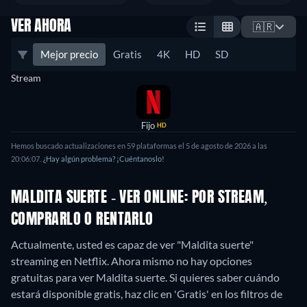
VER AHORA
🇦🇷
Mejor precio
Gratis
4K
HD
SD
Stream
Fijo
HD
Hemos buscado actualizaciones en 59 plataformas el 5 de agosto de 2026 a las
20:06:07.
¿Hay algún problema? ¡Cuéntanoslo!
MALDITA SUERTE - VER ONLINE: POR STREAM,
COMPRARLO O RENTARLO
Actualmente, usted es capaz de ver "Maldita suerte"
streaming en Netflix.
Ahora mismo no hay opciones
gratuitas para ver Maldita suerte. Si quieres saber cuándo
estará disponible gratis, haz clic en 'Gratis' en los filtros de