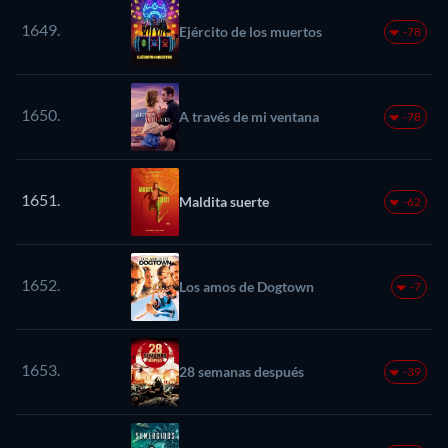
1649.
Ejército de los muertos
-78
1650.
A través de mi ventana
-78
1651.
Maldita suerte
-62
1652.
Los amos de Dogtown
-7
1653.
28 semanas después
-39