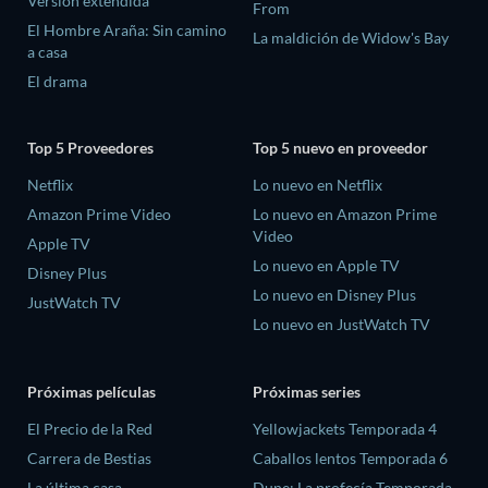
Versión extendida
From
El Hombre Araña: Sin camino
La maldición de Widow's Bay
a casa
El drama
Top 5 Proveedores
Top 5 nuevo en proveedor
Netflix
Lo nuevo en Netflix
Amazon Prime Video
Lo nuevo en Amazon Prime
Video
Apple TV
Lo nuevo en Apple TV
Disney Plus
Lo nuevo en Disney Plus
JustWatch TV
Lo nuevo en JustWatch TV
Próximas películas
Próximas series
El Precio de la Red
Yellowjackets Temporada 4
Carrera de Bestias
Caballos lentos Temporada 6
La última casa
Dune: La profecía Temporada