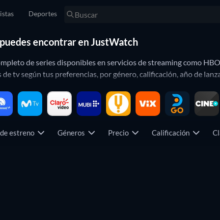
istas
Deportes
ue puedes encontrar en JustWatch
completo de series disponibles en servicios de streaming como HB
 de tv según tus preferencias, por género, calificación, año de lan
e?
a, puede ser difícil elegir una serie para ver esta noche, por eso
 de estreno
Géneros
Precio
Calificación
Cl
entinas como
Division Palermo
o
El Marginal
. Además de contenido 
 la plataforma de Star Plus, existen tanto contenidos locales como 
TV
TV
TV
TV
 Edificio
.
TV
TV
TV
TV
TV
TV
TV
TV
TV
TV
resultados por precio, encontrando títulos para ver online de form