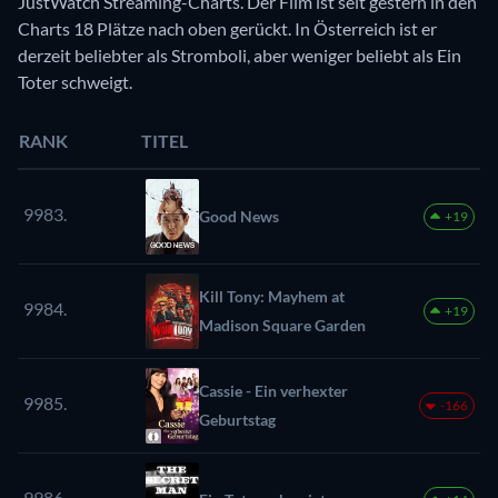
JustWatch Streaming-Charts. Der Film ist seit gestern in den
Charts 18 Plätze nach oben gerückt. In Österreich ist er
derzeit beliebter als Stromboli, aber weniger beliebt als Ein
Toter schweigt.
RANK
TITEL
9983.
Good News
+19
Kill Tony: Mayhem at
9984.
+19
Madison Square Garden
Cassie - Ein verhexter
9985.
-166
Geburtstag
9986.