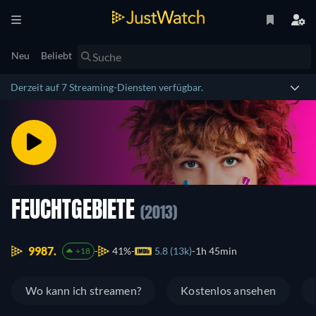
Neu
Beliebt
Derzeit auf 7 Streaming-Diensten verfügbar.
FEUCHTGEBIETE
(2013)
9987.
41%
5.8 (13k)
1h 45min
+18
Wo kann ich streamen?
Kostenlos ansehen