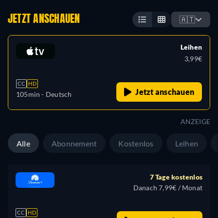
JETZT ANSCHAUEN
🇦🇹
Leihen
3,99€
CC
HD
Jetzt anschauen
105min
- Deutsch
ANZEIGE
Alle
Abonnement
Kostenlos
Leihen
7 Tage kostenlos
Danach 7,99€ / Monat
CC
HD