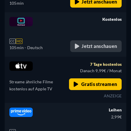
Jetzt anschauen
105min
Kostenlos
retail price
CC
HD
Jetzt anschauen
105min
- Deutsch
7 Tage kostenlos
Danach 9,99€ / Monat
Streame ähnliche Filme
Gratis streamen
kostenlos auf Apple TV
ANZEIGE
Leihen
2,99€