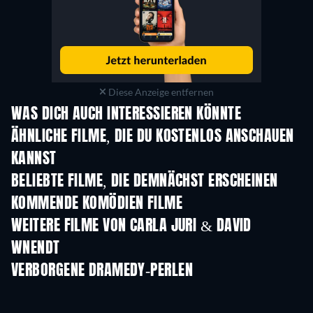
Diese Anzeige entfernen
WAS DICH AUCH INTERESSIEREN KÖNNTE
ÄHNLICHE FILME, DIE DU KOSTENLOS ANSCHAUEN
KANNST
BELIEBTE FILME, DIE DEMNÄCHST ERSCHEINEN
KOMMENDE KOMÖDIEN FILME
WEITERE FILME VON CARLA JURI & DAVID
WNENDT
VERBORGENE DRAMEDY-PERLEN