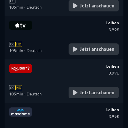
CC
Jetzt anschauen
105min
- Deutsch
Leihen
3,99€
CC
HD
Jetzt anschauen
105min
- Deutsch
Leihen
3,99€
CC
HD
Jetzt anschauen
105min
- Deutsch
Leihen
3,99€