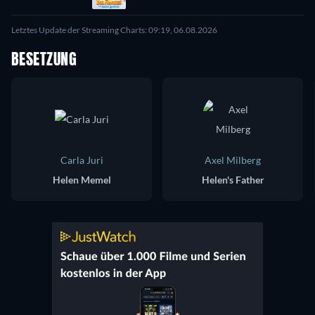
Letztes Update der Streaming Charts: 09:19, 06.08.2026
BESETZUNG
Carla Juri
Axel Milberg
Helen Memel
Helen's Father