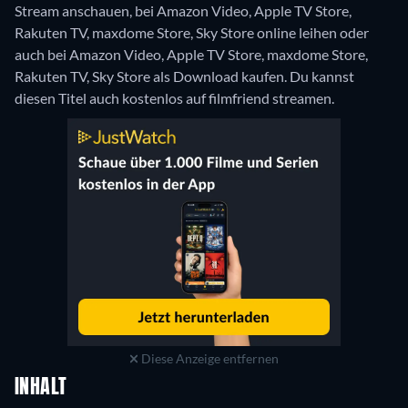
Stream anschauen, bei Amazon Video, Apple TV Store,
Rakuten TV, maxdome Store, Sky Store online leihen oder
auch bei Amazon Video, Apple TV Store, maxdome Store,
Rakuten TV, Sky Store als Download kaufen.
Du kannst
diesen Titel auch kostenlos auf filmfriend streamen.
Diese Anzeige entfernen
INHALT