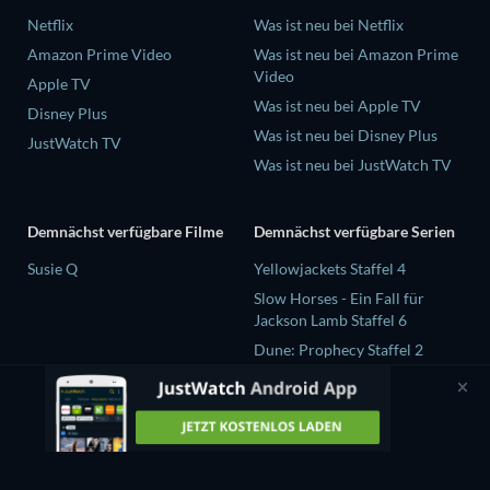
Netflix
Was ist neu bei Netflix
Amazon Prime Video
Was ist neu bei Amazon Prime
Video
Apple TV
Was ist neu bei Apple TV
Disney Plus
Was ist neu bei Disney Plus
JustWatch TV
Was ist neu bei JustWatch TV
Demnächst verfügbare Filme
Demnächst verfügbare Serien
Susie Q
Yellowjackets Staffel 4
Slow Horses - Ein Fall für
Jackson Lamb Staffel 6
Dune: Prophecy Staffel 2
The Gentlemen Staffel 2
Love Is Blind: UK Staffel 3