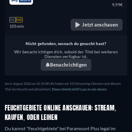
9,99€
CC
HD
Jetzt anschauen
105min
Nicht gefunden, wonach du gesucht hast?
Wir benachrichtigen dich, sobald der Titel bei weiteren
Diensten verfügbar ist.
Benachrichtigen
Am 6. August 2026 um 10:10:08 Uhr haben wir 153 Streaming-Dienste nach diesem
Titel durchsucht und aktualisiert.
Etwas stimmt nicht? Lass es uns wissen.
FEUCHTGEBIETE ONLINE ANSCHAUEN: STREAM,
KAUFEN, ODER LEIHEN
Du kannst "Feuchtgebiete" bei Paramount Plus legal im