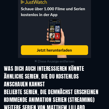
Diese Anzeige entfernen
WAS DICH AUCH INTERESSIEREN KÖNNTE
Serie
Serie
S
ÄHNLICHE SERIEN, DIE DU KOSTENLOS
ANSCHAUEN KANNST
Serie
Serie
S
BELIEBTE SERIEN, DIE DEMNÄCHST ERSCHEINEN
Serie
Serie
S
KOMMENDE ANIMATION SERIEN (STREAMING)
Staffel 2
Staffel 2
Staf
WEITERE SERIEN VON MATTHEW LILLARD
Serie
Serie
S