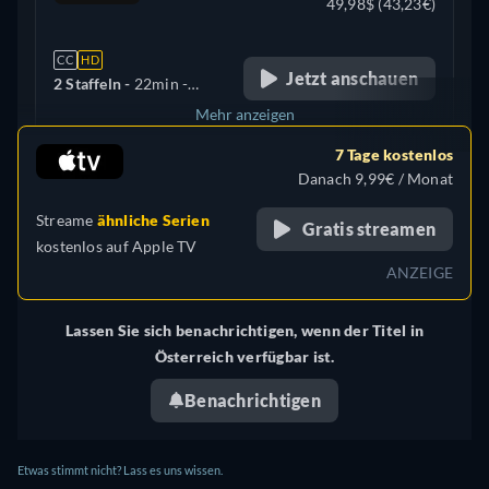
49,98$ (43,23€)
CC
HD
Jetzt anschauen
2 Staffeln -
22min
-
Englisch
Mehr anzeigen
7 Tage kostenlos
Vereinigtes Königreich
Danach 9,99€ / Monat
Streame
ähnliche Serien
Gratis streamen
kostenlos auf
Apple TV
ANZEIGE
Lassen Sie sich benachrichtigen, wenn der Titel in
Österreich verfügbar ist.
Benachrichtigen
Etwas stimmt nicht? Lass es uns wissen.