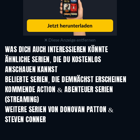
Diese Anzeige entfernen
WAS DICH AUCH INTERESSIEREN KÖNNTE
Serie
Serie
S
ÄHNLICHE SERIEN, DIE DU KOSTENLOS
ANSCHAUEN KANNST
Serie
Serie
S
BELIEBTE SERIEN, DIE DEMNÄCHST ERSCHEINEN
Serie
Serie
S
KOMMENDE ACTION & ABENTEUER SERIEN
(STREAMING)
Staffel 2
Staffel 2
Staf
WEITERE SERIEN VON DONOVAN PATTON &
STEVEN CONNER
Serie
Serie
S