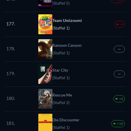
(Staffel 5)
Team Umizoomi
177.
-4
(Staffel 1)
Ransom Canyon
178.
—
(Staffel 1)
Star City
179.
—
(Staffel 1)
Rescue Me
180.
+4
(Staffel 2)
Die Discounter
181.
+10
(Staffel 1)