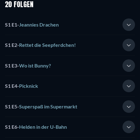
20 FOLGEN
S1 E1
-
Jeannies Drachen
S1 E2
-
Rettet die Seepferdchen!
S1 E3
-
Wo ist Bunny?
S1 E4
-
Picknick
S1 E5
-
Superspaß im Supermarkt
S1 E6
-
Helden in der U-Bahn