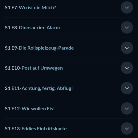
S1 E7
-
Wo ist die Milch?
S1 E8
-
Dinosaurier-Alarm
S1 E9
-
Die Rollspielzeug-Parade
S1 E10
-
Post auf Umwegen
S1 E11
-
Achtung, fertig, Abflug!
S1 E12
-
Wir wollen Eis!
S1 E13
-
Eddies Eintrittskarte