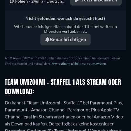
19 Folgen -
24min
- Deutsch,
Englisch, Französisch,
Italienisch
Nicht gefunden, wonach du gesucht hast?
Wir benachrichtigen dich, sobald der Titel bei weiteren
Diensten verfügbar ist.
Benachrichtigen
Am 9. August 2026 um 12:23:15 Uhr haben wir 153 Streaming-Dienste nach diesem
Titel durchsucht und aktualisiert.
Etwas stimmt nicht? Lass es uns wissen.
TEAM UMIZOOMI - STAFFEL 1 ALS STREAM ODER
DOWNLOAD:
Du kannst "Team Umizoomi - Staffel 1" bei Paramount Plus,
Paramount+ Amazon Channel, Paramount Plus Apple TV
Channel legal im Stream anschauen oder bei Amazon Video
als Download kaufen.
Derzeit gibt es keine kostenlosen
Streaming-Optionen für Team Umizoomi. Wenn du wissen