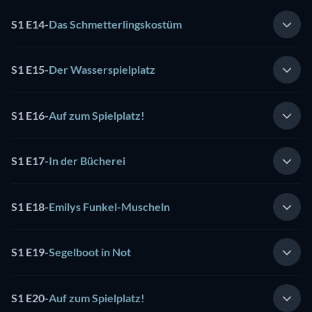
S1 E14
-
Das Schmetterlingskostüm
S1 E15
-
Der Wasserspielplatz
S1 E16
-
Auf zum Spielplatz!
S1 E17
-
In der Bücherei
S1 E18
-
Emilys Funkel-Muscheln
S1 E19
-
Segelboot in Not
S1 E20
-
Auf zum Spielplatz!