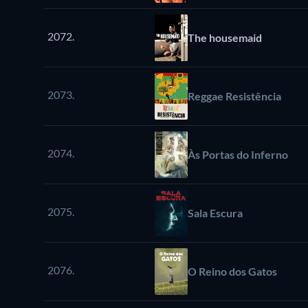
2072.
The housemaid
2073.
Reggae Resistência
2074.
Às Portas do Inferno
2075.
Sala Escura
2076.
O Reino dos Gatos