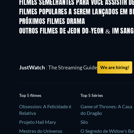
FILMES SEMELHANTES PARA VOCÊ ASSISTIR D
FILMES POPULARES A SEREM LANÇADOS EM B
PRÓXIMOS FILMES DRAMA
OUTROS FILMES DE JEON DO-YEON & IM SAN
JustWatch
|
The Streaming Guide
We are hiring!
Top 5 filmes
Top 5 Séries
Obsession: A Felicidade é
Game of Thrones: A Casa
Relativa
do Dragão
Projeto Hail Mary
Silo
Mestres do Universo
O Segredo de Widow's Ba