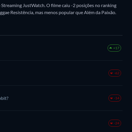
Streaming JustWatch. O filme caiu -2 posições no ranking
Reggae Resistência, mas menos popular que Além da Paixão.
+17
-62
bit?
-14
-24