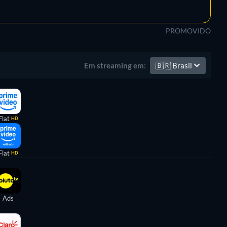
PROMOVIDO
🇧🇷
Brasil
Em streaming em:
Flat
HD
Flat
HD
Ads