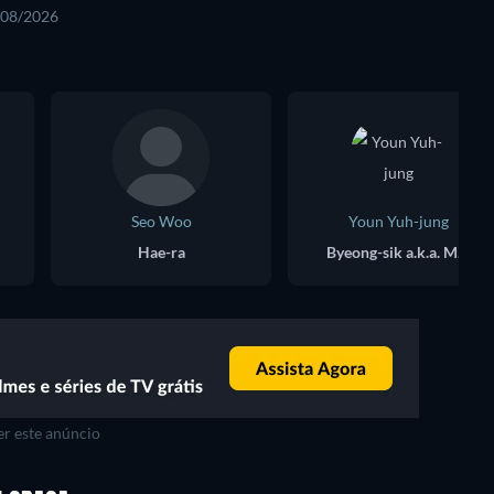
8/08/2026
Seo Woo
Youn Yuh-jung
Hae-ra
Byeong-sik a.k.a. Miss Cho
r este anúncio