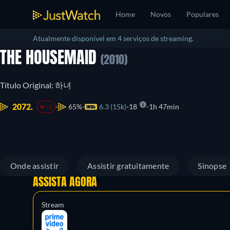
Home
Novos
Populares
Atualmente disponível em 4 serviços de streaming.
THE HOUSEMAID
(2010)
Título Original: 하녀
2072.
65%
6.3 (15k)
18
1h 47min
-2
Onde assistir
Assistir gratuitamente
Sinopse
ASSISTA AGORA
Stream