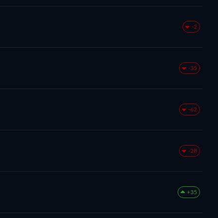
-2
-35
-62
-28
+35