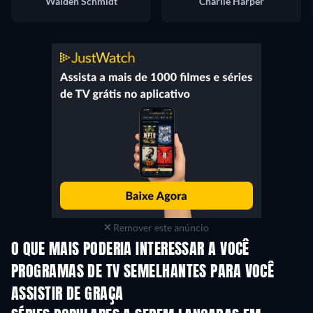
Walden Schmidt
Charlie Harper
Remover este anúncio
O QUE MAIS PODERIA INTERESSAR A VOCÊ
Série
Série
S
PROGRAMAS DE TV SEMELHANTES PARA VOCÊ
ASSISTIR DE GRAÇA
Série
Série
S