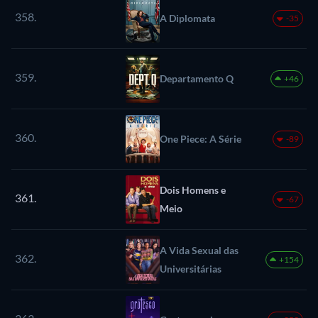
358.
A Diplomata
-35
359.
Departamento Q
+46
360.
One Piece: A Série
-89
Dois Homens e
361.
-67
Meio
A Vida Sexual das
362.
+154
Universitárias