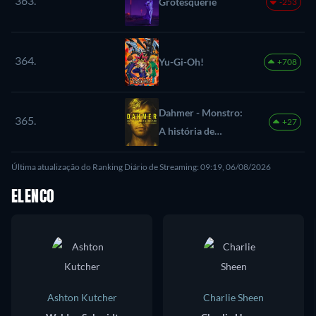
363.
Grotesquerie
-253
364.
Yu-Gi-Oh!
+708
Dahmer - Monstro:
365.
+27
A história de
Jeffrey Dahmer
Última atualização do Ranking Diário de Streaming: 09:19, 06/08/2026
ELENCO
Ashton Kutcher
Charlie Sheen