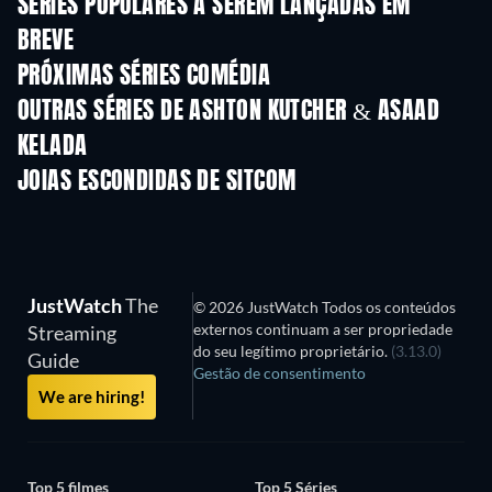
SÉRIES POPULARES A SEREM LANÇADAS EM
BREVE
Série
Série
S
PRÓXIMAS SÉRIES COMÉDIA
Temporada 6
Temporada 2
Tempora
OUTRAS SÉRIES DE ASHTON KUTCHER & ASAAD
KELADA
Série
Série
S
JOIAS ESCONDIDAS DE SITCOM
Série
Série
S
JustWatch
The
© 2026 JustWatch Todos os conteúdos
externos continuam a ser propriedade
Streaming
do seu legítimo proprietário.
(3.13.0)
Guide
Gestão de consentimento
We are hiring!
Top 5 filmes
Top 5 Séries