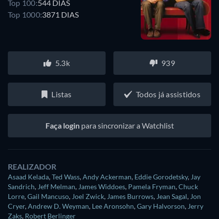
Top 100:
544 DIAS
Top 1000:
3871 DIAS
5.3k
939
Listas
Todos já assistidos
Faça login
para sincronizar a Watchlist
REALIZADOR
Asaad Kelada
,
Ted Wass
,
Andy Ackerman
,
Eddie Gorodetsky
,
Jay
Sandrich
,
Jeff Melman
,
James Widdoes
,
Pamela Fryman
,
Chuck
Lorre
,
Gail Mancuso
,
Joel Zwick
,
James Burrows
,
Jean Sagal
,
Jon
Cryer
,
Andrew D. Weyman
,
Lee Aronsohn
,
Gary Halvorson
,
Jerry
Zaks
,
Robert Berlinger