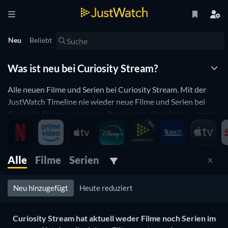
Neu
Beliebt
Was ist neu bei Curiosity Stream?
Alle neuen Filme und Serien bei Curiosity Stream. Mit der
JustWatch Timeline nie wieder neue Filme und Serien bei
Curiosity Stream verpassen. Bookmarke diese Seite und sehe
auf einen Blick ob neue Filme, oder Serien hinzugefügt
wurden.
Curiosity Stream updated ständig den Katalog von zu
Alle
Filme
Serien
streamenden Filmen und Serien. Wenn du das Gefühl hast,
dass du eh schon alles bei Curiosity Stream gesehen hast was
Neu hinzugefügt
Heute reduziert
dich interessiert, dann wirst du die JustWatch Timeline
mögen. Hier kannst du täglich schauen, ob etwas neues
Curiosity Stream hat aktuell weder Filme noch Serien im
hinzugefügt wurde.