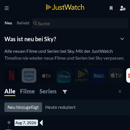
Neu
Beliebt
Was ist neu bei Sky?
Alle neuen Filme und Serien bei Sky. Mit der JustWatch
Timeline nie wieder neue Filme und Serien bei Sky verpassen.
Bookmarke diese Seite und sehe auf einen Blick ob neue
Filme, oder Serien hinzugefügt wurden.
Sky updated ständig den Katalog von zu streamenden Filmen
und Serien. Wenn du das Gefühl hast, dass du eh schon alles
Alle
Filme
Serien
bei Sky gesehen hast was dich interessiert, dann wirst du die
JustWatch Timeline mögen. Hier kannst du täglich schauen,
Neu hinzugefügt
Heute reduziert
ob etwas neues hinzugefügt wurde.
Aug 7, 2026