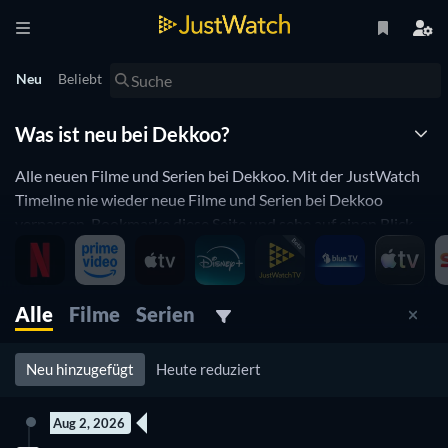
Neu
Beliebt
Was ist neu bei Dekkoo?
Alle neuen Filme und Serien bei Dekkoo. Mit der JustWatch
Timeline nie wieder neue Filme und Serien bei Dekkoo
verpassen. Bookmarke diese Seite und sehe auf einen Blick
ob neue Filme, oder Serien hinzugefügt wurden.
Dekkoo updated ständig den Katalog von zu streamenden
Filmen und Serien. Wenn du das Gefühl hast, dass du eh
Alle
Filme
Serien
schon alles bei Dekkoo gesehen hast was dich interessiert,
dann wirst du die JustWatch Timeline mögen. Hier kannst du
Neu hinzugefügt
Heute reduziert
täglich schauen, ob etwas neues hinzugefügt wurde.
Aug 2, 2026