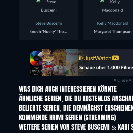
Steve Buscemi
Kelly Macdonald
Enoch 'Nucky' Thompson
Margaret Thompson
Diese An
WAS DICH AUCH INTERESSIEREN KÖNNTE
Serie
Serie
ÄHNLICHE SERIEN, DIE DU KOSTENLOS ANSCH
Serie
Serie
BELIEBTE SERIEN, DIE DEMNÄCHST ERSCHEINE
Serie
Serie
KOMMENDE KRIMI SERIEN (STREAMING)
Staffel 6
Staffel 2
WEITERE SERIEN VON STEVE BUSCEMI & KARI
Serie
Serie