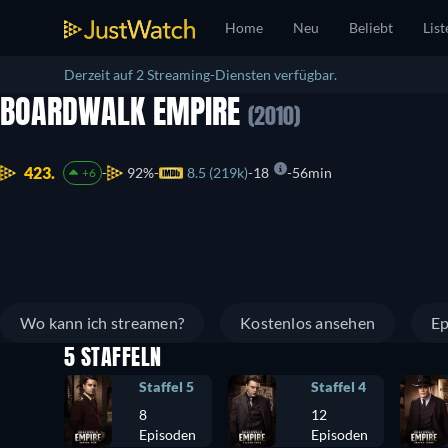
Home
Neu
Beliebt
List
Derzeit auf 2 Streaming-Diensten verfügbar.
BOARDWALK EMPIRE
(2010)
423.
92%
8.5 (219k)
18
56min
+6
Wo kann ich streamen?
Kostenlos ansehen
Ep
5 STAFFELN
Staffel 5
Staffel 4
8
12
Episoden
Episoden