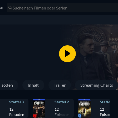
en
isoden
Inhalt
Trailer
Streaming Charts
Staffel 3
Staffel 2
Staffel 1
12
12
12
Episoden
Episoden
Episoden