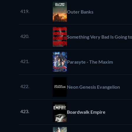
419.
Outer Banks
420.
Something Very Bad Is Going t
421.
Parasyte - The Maxim
422.
Neon Genesis Evangelion
423.
Boardwalk Empire