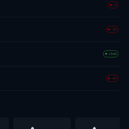
-3
-39
+546
-49