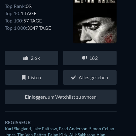
Top Rank:
09.
Top 10:
1 TAGE
Top 100:
57 TAGE
Top 1.000:
3047 TAGE
2.6k
182
Listen
Alles gesehen
Einloggen
, um Watchlist zu syncen
REGISSEUR
Kari Skogland
,
Jake Paltrow
,
Brad Anderson
,
Simon Cellan
Jones
,
Tim Van Patten
,
Brian Kirk
,
Alik Sakharov
,
Alan