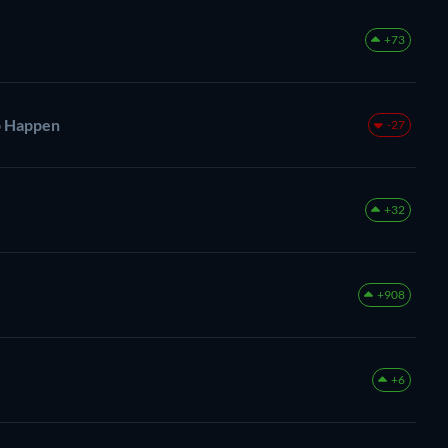
+73
o Happen
-27
+32
+908
+6