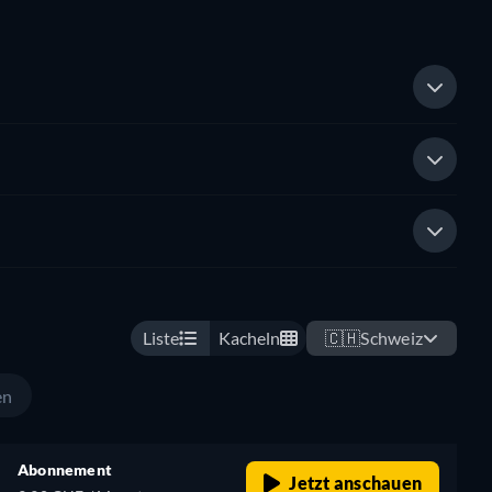
Liste
Kacheln
🇨🇭
Schweiz
en
Abonnement
Jetzt anschauen