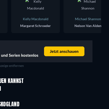
Kelly Macdonald
Michael Shannon
Margaret Schroeder
Nelson Van Alden
zeige entfernen
Serie
Serie
AUEN KANNST
Serie
Serie
N
Serie
Serie
Staffel 2
Staffel 4
 SKOGLAND
Serie
Serie