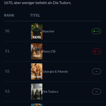
1670, aber weniger beliebt als Die Tudors.
RANK
TITEL
50.
Reacher
+1
51.
Navy CIS
-1
52.
Georgie & Mandy
—
53.
Die Tudors
—