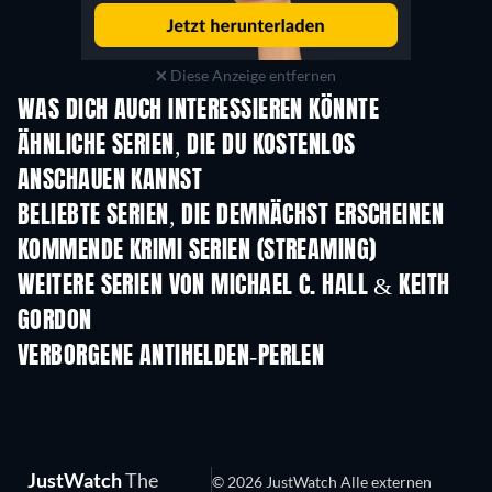
Diese Anzeige entfernen
WAS DICH AUCH INTERESSIEREN KÖNNTE
Serie
Serie
S
ÄHNLICHE SERIEN, DIE DU KOSTENLOS
ANSCHAUEN KANNST
Serie
Serie
S
BELIEBTE SERIEN, DIE DEMNÄCHST ERSCHEINEN
Serie
Serie
S
KOMMENDE KRIMI SERIEN (STREAMING)
Staffel 6
Staffel 2
Staf
WEITERE SERIEN VON MICHAEL C. HALL & KEITH
GORDON
Serie
Serie
S
VERBORGENE ANTIHELDEN-PERLEN
S
JustWatch
The
© 2026 JustWatch Alle externen