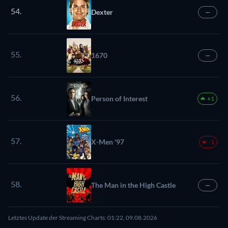
54.
Dexter
—
55.
1670
—
56.
Person of Interest
+1
57.
X-Men '97
-1
58.
The Man in the High Castle
—
Letztes Update der Streaming Charts: 01:22, 09.08.2026