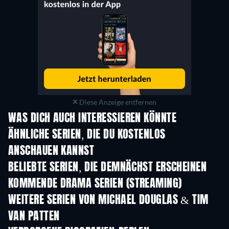
Diese Anzeige entfernen
WAS DICH AUCH INTERESSIEREN KÖNNTE
Serie
Serie
S
ÄHNLICHE SERIEN, DIE DU KOSTENLOS
ANSCHAUEN KANNST
Serie
Serie
S
BELIEBTE SERIEN, DIE DEMNÄCHST ERSCHEINEN
Serie
Serie
S
KOMMENDE DRAMA SERIEN (STREAMING)
Staffel 6
Staffel 2
Staf
WEITERE SERIEN VON MICHAEL DOUGLAS & TIM
VAN PATTEN
Serie
Serie
S