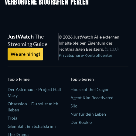
VERBORGENE BIOGRAFIEN-PERLEN
JustWatch
The
© 2026 JustWatch Alle externen
Inhalte bleiben Eigentum des
Streaming Guide
rechtmäßigen Besitzers.
(3.13.0)
We are hiring!
Privatsphäre-Kontrollcenter
Top 5 Filme
Top 5 Serien
Der Astronaut - Project Hail
House of the Dragon
Mary
Agent Kim Reactivated
Obsession – Du sollst mich
Silo
lieben
Nur für dein Leben
Troja
Der Rookie
Glennkill: Ein Schafskrimi
The Drama