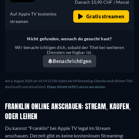
Danach 10,90 CHF / Monat
Auf Apple TV kostenlos
Gratis streamen
streamen
Nicht gefunden, wonach du gesucht hast?
Wir benachrichtigen dich, sobald der Titel bei weiteren
Diensten verfügbar ist.
Benachrichtigen
Am 6. August 2026 um 14:54:52 Uhr haben wir 69 Streaming-Dienste nach diesem Titel
durchsucht und aktualisiert.
Etwas stimmt nicht? Lass es uns wissen.
FRANKLIN ONLINE ANSCHAUEN: STREAM, KAUFEN,
ODER LEIHEN
Du kannst "Franklin" bei Apple TV legal im Stream
anschauen.
Derzeit gibt es keine kostenlosen Streaming-