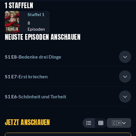
1 STAFFELN
Staffel 1
8
Episoden
NEUSTE EPISODEN ANSCHAUEN
S1 E8
-
Bedenke drei Dinge
S1 E7
-
Erst kriechen
S1 E6
-
Schönheit und Torheit
JETZT ANSCHAUEN
🇨🇭