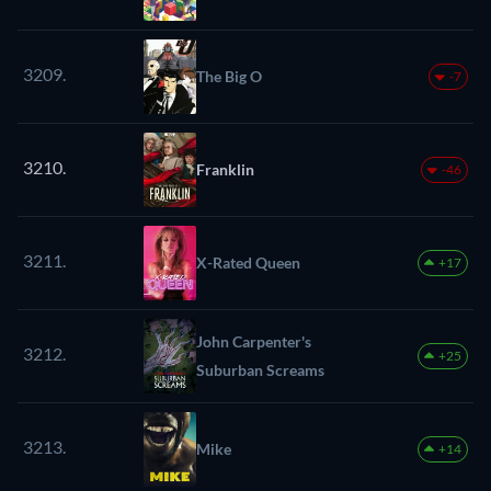
3209.
The Big O
-7
3210.
Franklin
-46
3211.
X-Rated Queen
+17
John Carpenter's
3212.
+25
Suburban Screams
3213.
Mike
+14