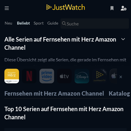
Neu
Beliebt
Sport
Guide
Alle Serien auf Fernsehen mit Herz Amazon
Channel
Diese Übersicht zeigt alle Serien, die gerade im Fernsehen mit
Herz Amazon Channel Katalog verfügbar sind. Wir haben die
Filme nach Beliebtheit sortiert, die Filme, die am meisten
geschaut werden sind also ganz oben. Du kannst aber auch
nach Genre, Erscheinungsjahr oder IMDB Bewertung
Fernsehen mit Herz Amazon Channel
Katalog
sortieren und so die für dich passenden Serien finden.
Top 10 Serien auf Fernsehen mit Herz Amazon
Channel