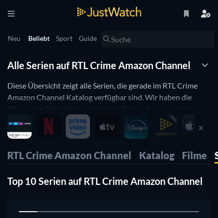
Neu
Beliebt
Sport
Guide
Alle Serien auf RTL Crime Amazon Channel
Diese Übersicht zeigt alle Serien, die gerade im RTL Crime
Amazon Channel Katalog verfügbar sind. Wir haben die
Filme nach Beliebtheit sortiert, die Filme, die am meisten
geschaut werden sind also ganz oben. Du kannst aber auch
nach Genre, Erscheinungsjahr oder IMDB Bewertung
sortieren und so die für dich passenden Serien finden.
RTL Crime Amazon Channel
Katalog
Filme
Top 10 Serien auf RTL Crime Amazon Channel
1