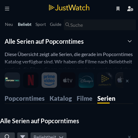
Neu
Beliebt
Sport
Guide
Alle Serien auf Popcorntimes
Diese Übersicht zeigt alle Serien, die gerade im Popcorntimes
Katalog verfügbar sind. Wir haben die Filme nach Beliebtheit
sortiert, die Filme, die am meisten geschaut werden sind also
ganz oben. Du kannst aber auch nach Genre,
Erscheinungsjahr oder IMDB Bewertung sortieren und so die
für dich passenden Serien finden.
Popcorntimes
Katalog
Filme
Serien
Alle Serien auf Popcorntimes
Beliebtheit