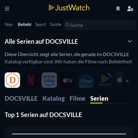
Neu
Beliebt
Sport
Guide
Alle Serien auf DOCSVILLE
Diese Übersicht zeigt alle Serien, die gerade im DOCSVILLE
Katalog verfügbar sind. Wir haben die Filme nach Beliebtheit
sortiert, die Filme, die am meisten geschaut werden sind also
ganz oben. Du kannst aber auch nach Genre,
Erscheinungsjahr oder IMDB Bewertung sortieren und so die
für dich passenden Serien finden.
DOCSVILLE
Katalog
Filme
Serien
Top 1 Serien auf DOCSVILLE
1