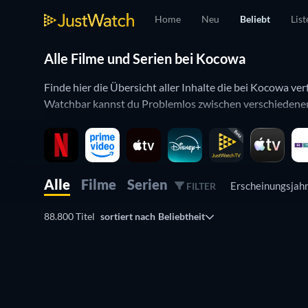
Home
Neu
Beliebt
List
Alle Filme und Serien bei Kocowa
Finde hier die Übersicht aller Inhalte die bei Kocowa ve
Watchbar kannst du Problemlos zwischen verschiedenen 
Alle
Filme
Serien
Erscheinungsjah
FILTER
88.800 Titel
sortiert nach
Beliebtheit
Serie
Serie
Serie
Serie
Serie
Serie
Serie
Serie
Serie