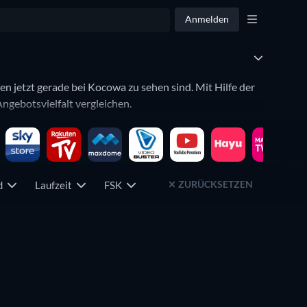
Anmelden
en jetzt gerade bei Kocowa zu sehen sind. Mit Hilfe der
gebotsvielfalt vergleichen.
ZURÜCKSETZEN
nd
Laufzeit
FSK
Serie
Serie
Serie
Serie
Serie
Serie
Serie
Serie
Serie
Serie
Serie
Serie