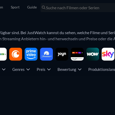
en
Sport
Guide
rfügbar sind. Bei JustWatch kannst du sehen, welche Filme und Seri
Streaming Anbietern hin- und herwechseln und Preise oder die An
r
Genres
Preis
Bewertung
Produktionsla
Serie
Serie
Serie
Serie
Serie
Serie
Serie
Serie
Serie
Serie
Serie
Serie
Serie