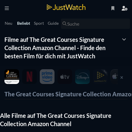
Neu
Beliebt
Sport
Guide
Filme auf The Great Courses Signature
Collection Amazon Channel - Finde den
besten Film für dich mit JustWatch
Welche Filme gibt es gerade bei The Great Courses Signature
Collection Amazon Channel zu sehen? Finde mit Hilfe der
kompletten Übersicht von JustWatch alle zum Streamen
verfügbaren Filme auf The Great Courses Signature
The Great Courses Signature Collection Amaz
Collection Amazon Channel.
Alle Filme auf The Great Courses Signature
Collection Amazon Channel