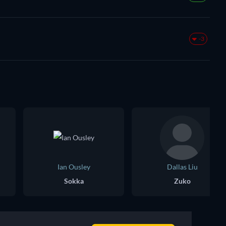
-3
Ian Ousley
Dallas Liu
Sokka
Zuko