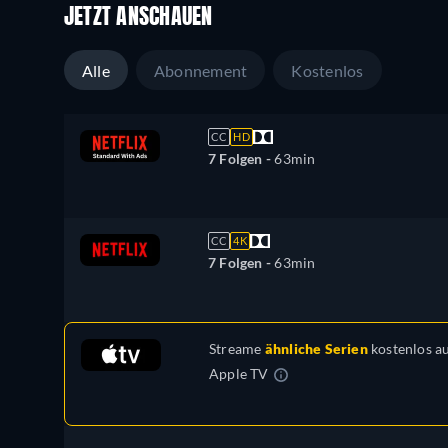
JETZT ANSCHAUEN
Alle
Abonnement
Kostenlos
CC
HD
7 Folgen -
63min
CC
4K
7 Folgen -
63min
Streame
ähnliche Serien
kostenlos a
Apple TV