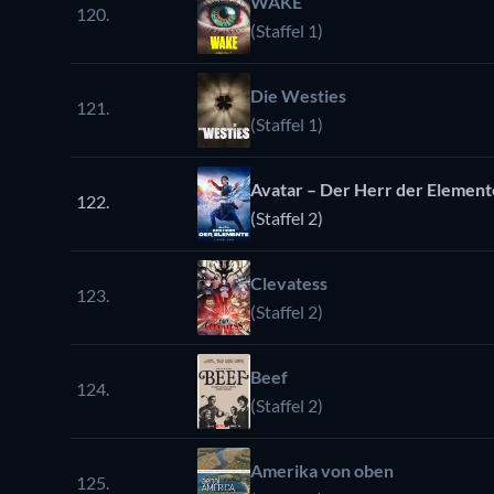
WAKE
120.
(Staffel 1)
Die Westies
121.
(Staffel 1)
Avatar – Der Herr der Element
122.
(Staffel 2)
Clevatess
123.
(Staffel 2)
Beef
124.
(Staffel 2)
Amerika von oben
125.