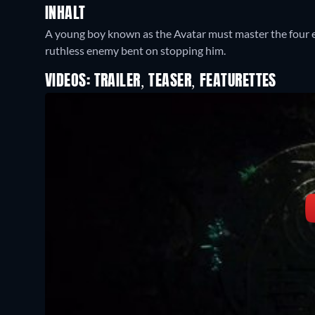
INHALT
A young boy known as the Avatar must master the four e
ruthless enemy bent on stopping him.
VIDEOS: TRAILER, TEASER, FEATURETTES