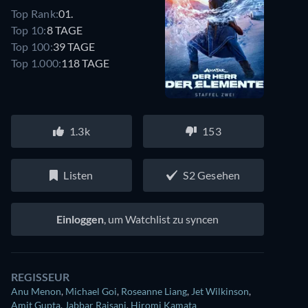
Top Rank:
01.
Top 10:
8 TAGE
Top 100:
39 TAGE
Top 1.000:
118 TAGE
1.3k
153
Listen
S2 Gesehen
Einloggen
, um Watchlist zu syncen
REGISSEUR
Anu Menon
,
Michael Goi
,
Roseanne Liang
,
Jet Wilkinson
,
Amit Gupta
,
Jabbar Raisani
,
Hiromi Kamata