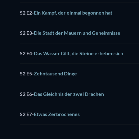
S2 E2
-
Ein Kampf, der einmal begonnen hat
S2 E3
-
Die Stadt der Mauern und Geheimnisse
S2 E4
-
Das Wasser fällt, die Steine erheben sich
S2 E5
-
Zehntausend Dinge
S2 E6
-
Das Gleichnis der zwei Drachen
S2 E7
-
Etwas Zerbrochenes