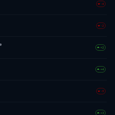
-4
-2
e
+2
+4
-9
+3