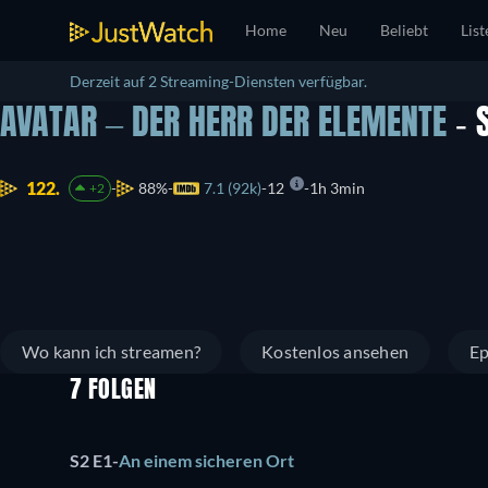
Home
Neu
Beliebt
List
Derzeit auf 2 Streaming-Diensten verfügbar.
AVATAR – DER HERR DER ELEMENTE
- 
122.
88%
7.1 (92k)
12
1h 3min
+2
Wo kann ich streamen?
Kostenlos ansehen
Ep
7 FOLGEN
S2 E1
-
An einem sicheren Ort