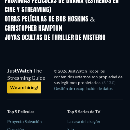
PRÓXIMAS PELÍCULAS DE DRAMA (ESTRENOS EN
CINE Y STREAMING)
OTRAS PELÍCULAS DE BOB HOSKINS &
CHRISTOPHER HAMPTON
JOYAS OCULTAS DE THRILLER DE MISTERIO
TV
JustWatch
The
© 2026 JustWatch Todos los
contenidos externos son propiedad de
Streaming Guide
sus legítimos propietarios.
(3.13.0)
We are hiring!
Gestión de recopilación de datos
Top 5 Películas
Top 5 Series de TV
Proyecto Salvación
La casa del dragón
Obsesión
Silo