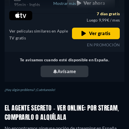
Ver ahora
Mostrar más
95min
- Inglés
7 días gratis
Reino Unido
Luego 9,99€ / mes
Ver películas similares en Apple
Ver gratis
TV gratis
EN PROMOCIÓN
Te avisamos cuando esté disponible en España.
Avísame
¿Hay algún problema? ¡Cuéntanoslo!
EL AGENTE SECRETO - VER ONLINE: POR STREAM,
COMPRARLO O ALQUÍLALA
No encontramos ninguna opción de streaming en España,