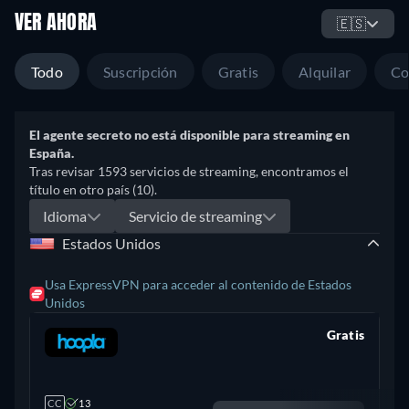
VER AHORA
🇪🇸
Todo
Suscripción
Gratis
Alquilar
Co
El agente secreto no está disponible para streaming en
España.
Tras revisar 1593 servicios de streaming, encontramos el
título en otro país (10).
Idioma
Servicio de streaming
Estados Unidos
Usa ExpressVPN para acceder al contenido de Estados
Unidos
Gratis
retail price
CC
13