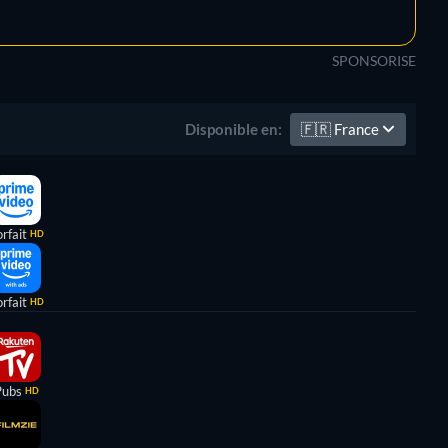
SPONSORISE
🇫🇷
France
Disponible en:
rfait
HD
rfait
HD
Pubs
HD