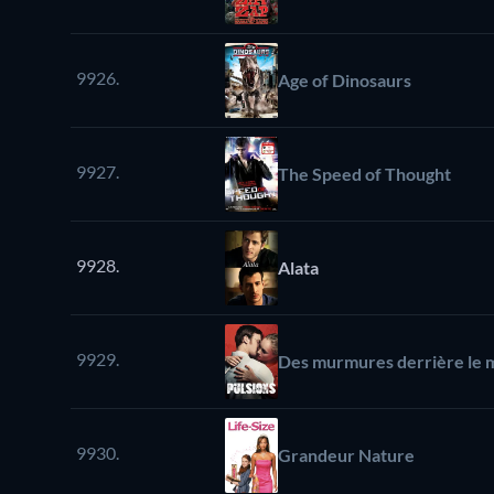
9926.
Age of Dinosaurs
9927.
The Speed of Thought
9928.
Alata
9929.
Des murmures derrière le 
9930.
Grandeur Nature