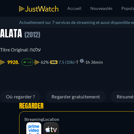
Accueil
Nouveautés
Popula
Actuellement sur 7 services de streaming et aussi disponible e
ALATA
(2012)
Titre Original: עלטה
9928.
62%
7.5 (10k)
T
1h 36min
+4
Où regarder ?
Regarder gratuitement
Résumé
REGARDER
Streaming
Location