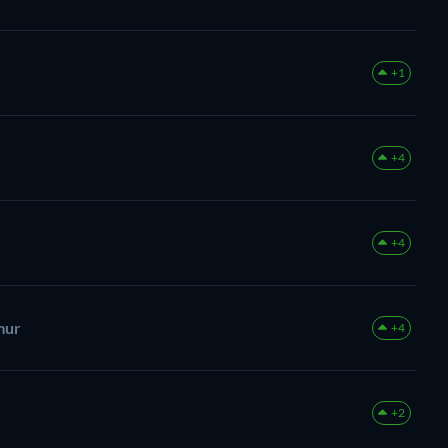
+1
+4
+4
mur
+4
+2