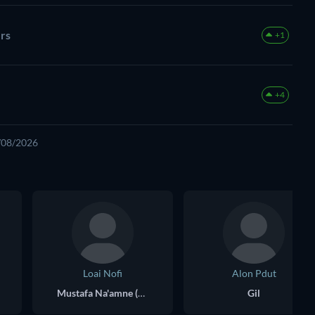
ers
+1
+4
8/08/2026
Loai Nofi
Alon Pdut
Mustafa Na'amne (as Loai Noufi)
Gil