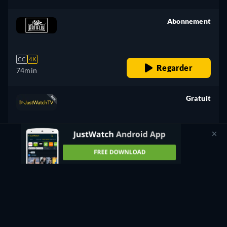
Abonnement
retail price
CC
4K
Regarder
74min
Gratuit
retail price
CC
HD
Regarder
74min
Location
1,99€
CC
Regarder
74min
- Anglais