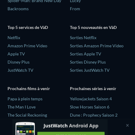
Spider-Man: Brand New Day
Lucky
Backrooms
From
Top 5 services de VàD
Top 5 nouveautés en VàD
Netflix
Sorties Netflix
Amazon Prime Video
Sorties Amazon Prime Video
Apple TV
Sorties Apple TV
Disney Plus
Sorties Disney Plus
JustWatch TV
Sorties JustWatch TV
Prochains films à venir
Prochaines séries à venir
‎Papa à plein temps
Yellowjackets Saison 4
The Man I Love
Slow Horses Saison 6
The Social Reckoning
Dune : Prophecy Saison 2
La Conscience politique
The Gentlemen Saison 2
Quand la vie recommence...
Love Is Blind: UK Saison 3