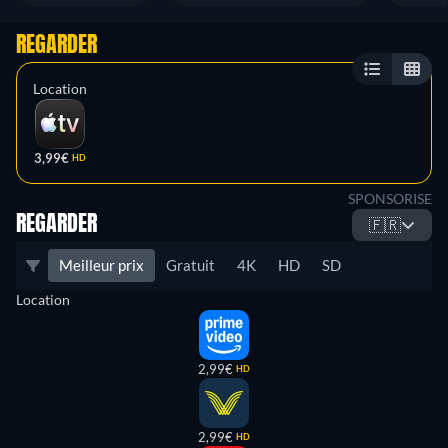
REGARDER
Location
3,99€
HD
SPONSORISE
REGARDER
🇫🇷
Meilleur prix
Gratuit
4K
HD
SD
Location
2,99€
HD
2,99€
HD