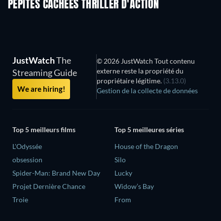
PÉPITES CACHÉES THRILLER D'ACTION
JustWatch
The
© 2026 JustWatch Tout contenu
externe reste la propriété du
Streaming Guide
propriétaire légitime.
(3.13.0)
We are hiring!
Gestion de la collecte de données
Top 5 meilleurs films
Top 5 meilleures séries
L'Odyssée
House of the Dragon
obsession
Silo
Spider-Man: Brand New Day
Lucky
Projet Dernière Chance
Widow’s Bay
Troie
From