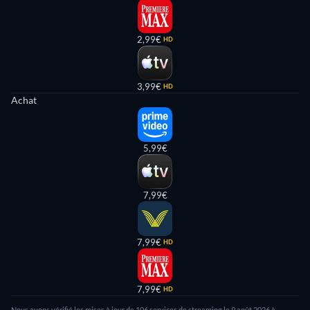
2,99€
HD
3,99€
HD
Achat
5,99€
7,99€
7,99€
HD
7,99€
HD
Nous avons vérifié les mises à jour de 106 services de streaming le 9 août 2026 à