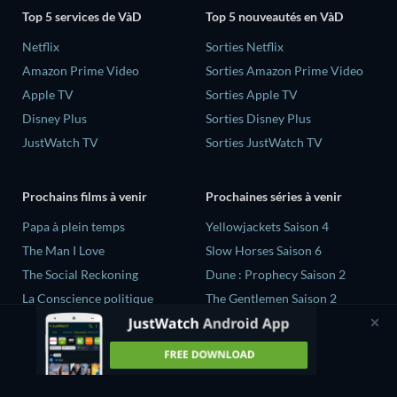
Top 5 services de VàD
Top 5 nouveautés en VàD
Netflix
Sorties Netflix
Amazon Prime Video
Sorties Amazon Prime Video
Apple TV
Sorties Apple TV
Disney Plus
Sorties Disney Plus
JustWatch TV
Sorties JustWatch TV
Prochains films à venir
Prochaines séries à venir
‎Papa à plein temps
Yellowjackets Saison 4
The Man I Love
Slow Horses Saison 6
The Social Reckoning
Dune : Prophecy Saison 2
La Conscience politique
The Gentlemen Saison 2
In All My Journeys I Am
Love Is Blind: UK Saison 3
Returning