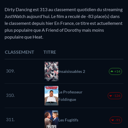
Dirty Dancing est 313 au classement quotidien du streaming
JustWatch aujourd'hui. Le film a reculé de -83 place(s) dans
le classement depuis hier En France, ce titre est actuellement
plus populaire que A Friend of Dorothy mais moins
populaire que Heat.
CLASSEMENT
TITRE
309.
Insaisissables 2
+14
Le Professeur
310.
-126
Foldingue
311.
Les Fugitifs
-91