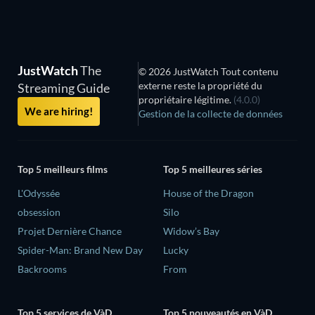
JustWatch
The
© 2026 JustWatch Tout contenu
externe reste la propriété du
Streaming Guide
propriétaire légitime.
(4.0.0)
We are hiring!
Gestion de la collecte de données
Top 5 meilleurs films
Top 5 meilleures séries
L'Odyssée
House of the Dragon
obsession
Silo
Projet Dernière Chance
Widow’s Bay
Spider-Man: Brand New Day
Lucky
Backrooms
From
Top 5 services de VàD
Top 5 nouveautés en VàD