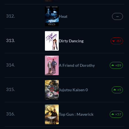
312.
Heat
—
313.
Dirty Dancing
-83
314.
A Friend of Dorothy
+89
315.
Jujutsu Kaisen 0
+5
316.
Top Gun : Maverick
+57