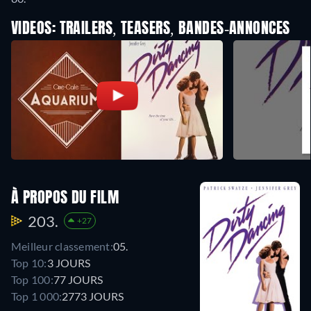
VIDEOS: TRAILERS, TEASERS, BANDES-ANNONCES
À PROPOS DU FILM
203.
+27
Meilleur classement:
05.
Top 10:
3 JOURS
Top 100:
77 JOURS
Top 1 000:
2773 JOURS