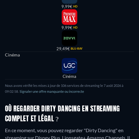
9,99€
HD
9,99€
HD
29,49€
BLU-RAY
Cinéma
Cinéma
Nous avons vérifié les mises à jour de
106
services de streaming le
7 août 2026
à
09:02:58
.
Signaler une offre manquante ou incorrecte
OÙ REGARDER DIRTY DANCING EN STREAMING
COMPLET ET LÉGAL ?
En ce moment, vous pouvez regarder "Dirty Dancing" en
streaming sur Disney Plus, Lionsgate+ Amazon Channels. Il