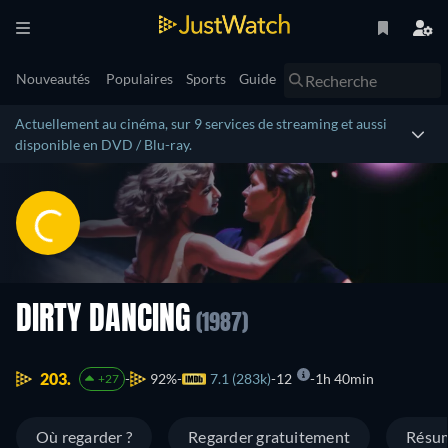
Nouveautés
Populaires
Sports
Guide
Actuellement au cinéma, sur 9 services de streaming et aussi
disponible en DVD / Blu-ray.
DIRTY DANCING
(1987)
203.
92%
7.1 (283k)
12
1h 40min
+27
Où regarder ?
Regarder gratuitement
Résu