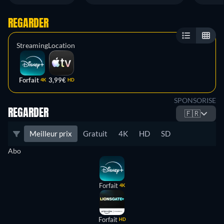
REGARDER
Streaming
Location
Forfait
3,99€
4K
HD
SPONSORISE
REGARDER
🇫🇷
Meilleur prix
Gratuit
4K
HD
SD
Abo
Forfait
4K
Forfait
HD