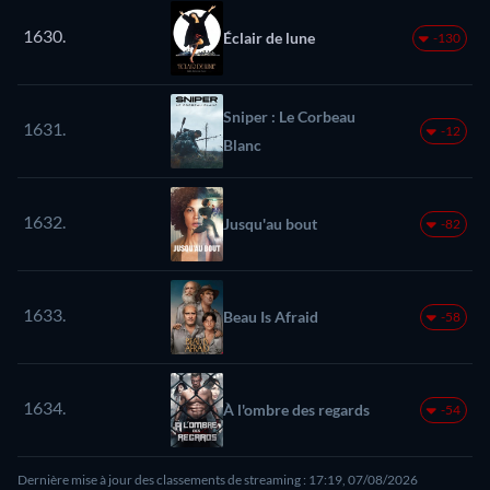
1630.
Éclair de lune
-130
Sniper : Le Corbeau
1631.
-12
Blanc
1632.
Jusqu'au bout
-82
1633.
Beau Is Afraid
-58
1634.
À l'ombre des regards
-54
Dernière mise à jour des classements de streaming : 17:19, 07/08/2026