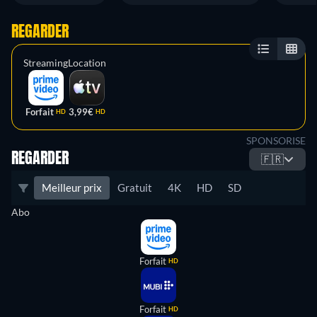
REGARDER
Streaming
Location
Forfait
3,99€
HD
HD
SPONSORISE
REGARDER
🇫🇷
Meilleur prix
Gratuit
4K
HD
SD
Abo
Forfait
HD
Forfait
HD