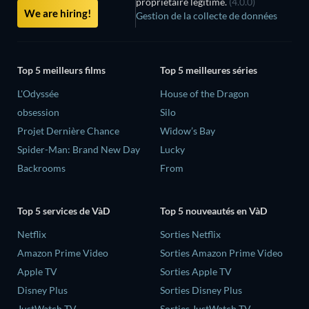
propriétaire légitime.
(4.0.0)
We are hiring!
Gestion de la collecte de données
Top 5 meilleurs films
Top 5 meilleures séries
L'Odyssée
House of the Dragon
obsession
Silo
Projet Dernière Chance
Widow’s Bay
Spider-Man: Brand New Day
Lucky
Backrooms
From
Top 5 services de VàD
Top 5 nouveautés en VàD
Netflix
Sorties Netflix
Amazon Prime Video
Sorties Amazon Prime Video
Apple TV
Sorties Apple TV
Disney Plus
Sorties Disney Plus
JustWatch TV
Sorties JustWatch TV