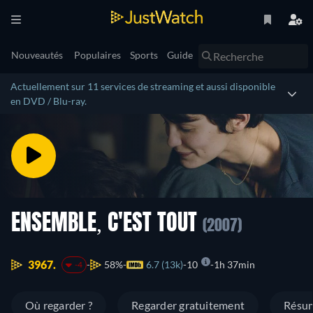
Nouveautés
Populaires
Sports
Guide
Actuellement sur 11 services de streaming et aussi disponible
en DVD / Blu-ray.
ENSEMBLE, C'EST TOUT
(2007)
3967.
58%
6.7 (13k)
10
1h 37min
-4
Où regarder ?
Regarder gratuitement
Résu