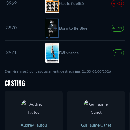
3969.
Haute fidélité
-31
3970.
Born to Be Blue
+21
3971.
Délivrance
+4
Dernière mise à jour des classements de streaming : 21:30, 06/08/2026
CASTING
Audrey Tautou
Guillaume Canet