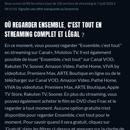
Nous avons vérifié les mises à jour de 106 services de streaming le 7 août 2026 à
08:55:03.
Signaler une offre manquante ou incorrecte
OÙ REGARDER ENSEMBLE, C'EST TOUT EN
STREAMING COMPLET ET LÉGAL ?
En ce moment, vous pouvez regarder "Ensemble, c'est tout"
en streaming sur Canal+, Molotov TV. Il est également
possible de louer "Ensemble, c'est tout" sur Canal VOD,
Rakuten TV, Sooner, Amazon Video, Pathé Home, VIVA by
videofutur, Premiere Max, ARTE Boutique en ligne ou de le
télécharger sur Canal VOD, Amazon Video, Pathé Home,
VIVA by videofutur, Premiere Max, ARTE Boutique, Apple
TV Store, Rakuten TV, Sooner.
En plus du streaming, vous
pouvez également acheter le film en DVD chez Fnac et le
regarder à tout moment.
Aucune option gratuite n'est
disponible pour regarder Ensemble, c'est tout pour le
moment. Pour savoir quand il sera gratuit, cliquez sur
'Gratuit' dans les filtres ci-dessus et appuyez sur la cloche de