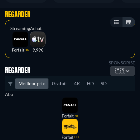
REGARDER
Streaming
Achat
Forfait
9,99€
4K
SPONSORISE
REGARDER
🇫🇷
Meilleur prix
Gratuit
4K
HD
SD
Abo
Forfait
4K
Forfait
HD