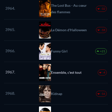
The Lost Bus - Au cœur
3964.
-32
des flammes
3965.
Le Démon d'Halloween
-18
3966.
Funny Girl
+21
3967.
Ensemble, c'est tout
-4
3968.
Kidnap
-16