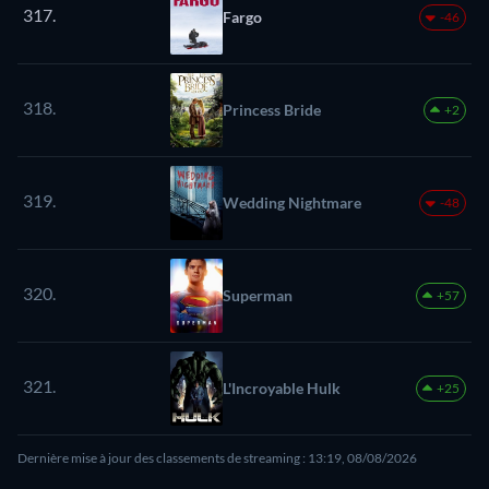
317.
Fargo
-46
318.
Princess Bride
+2
319.
Wedding Nightmare
-48
320.
Superman
+57
321.
L'Incroyable Hulk
+25
Dernière mise à jour des classements de streaming : 13:19, 08/08/2026