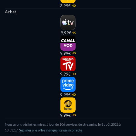
3,99€
HD
Achat
9,99€
4K
9,99€
HD
9,99€
HD
9,99€
HD
9,99€
HD
Nous avons vérifié les mises à jour de
106
services de streaming le
8 août 2026
à
13:33:17
.
Signaler une offre manquante ou incorrecte