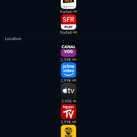
Forfait
HD
Forfait
HD
Location
2,99€
HD
2,99€
HD
3,99€
4K
3,99€
HD