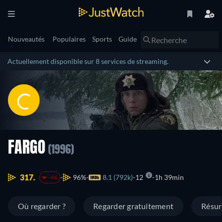
Nouveautés
Populaires
Sports
Guide
Actuellement disponible sur 8 services de streaming.
FARGO
(1996)
317.
96%
8.1 (792k)
12
1h 39min
-46
Où regarder ?
Regarder gratuitement
Résu