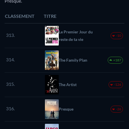
Presque.
CLASSEMENT
TITRE
Le Premier Jour du
313.
-10
reste de ta vie
314.
The Family Plan
+187
315.
The Artist
-126
316.
Presque
-26