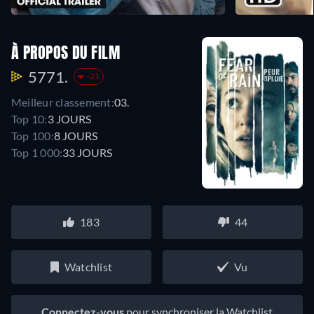
À PROPOS DU FILM
5771.
-21
Meilleur classement:
03.
Top 10:
3 JOURS
Top 100:
8 JOURS
Top 1 000:
33 JOURS
183
44
Watchlist
Vu
Connectez-vous
pour synchroniser la Watchlist