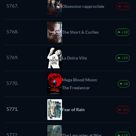
5767.
Obsession rapprochée
-35
5768.
The Short & Curlies
+18
5769.
La Dolce Vita
+29
Mega Blood Moon:
5770.
+8
The Freelancer
5771.
Fear of Rain
-21
5772.
The Lancaster at War
+29