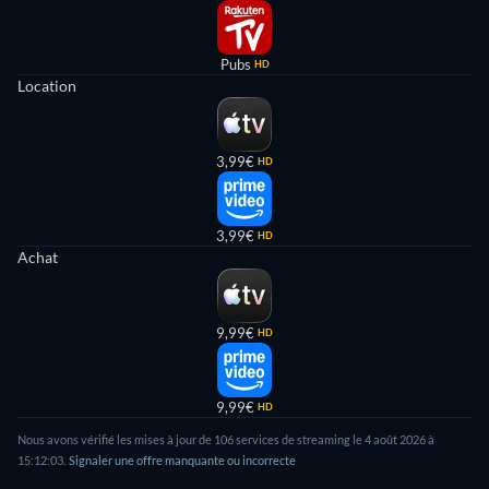
Pubs
HD
Location
3,99€
HD
3,99€
HD
Achat
9,99€
HD
9,99€
HD
Nous avons vérifié les mises à jour de 106 services de streaming le 4 août 2026 à
15:12:03.
Signaler une offre manquante ou incorrecte