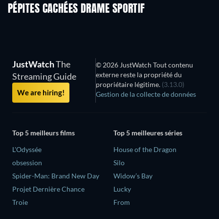
PÉPITES CACHÉES DRAME SPORTIF
S
JustWatch
The
© 2026 JustWatch Tout contenu
externe reste la propriété du
Streaming Guide
propriétaire légitime.
(3.13.0)
We are hiring!
Gestion de la collecte de données
Top 5 meilleurs films
Top 5 meilleures séries
L'Odyssée
House of the Dragon
obsession
Silo
Spider-Man: Brand New Day
Widow’s Bay
Projet Dernière Chance
Lucky
Troie
From