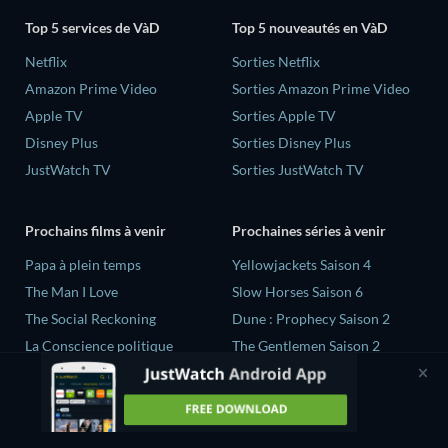
Top 5 services de VàD
Top 5 nouveautés en VàD
Netflix
Sorties Netflix
Amazon Prime Video
Sorties Amazon Prime Video
Apple TV
Sorties Apple TV
Disney Plus
Sorties Disney Plus
JustWatch TV
Sorties JustWatch TV
Prochains films à venir
Prochaines séries à venir
‎Papa à plein temps
Yellowjackets Saison 4
The Man I Love
Slow Horses Saison 6
The Social Reckoning
Dune : Prophecy Saison 2
La Conscience politique
The Gentlemen Saison 2
In All My Journeys I Am
Love Is Blind: UK Saison 3
Returning