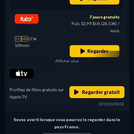
Espagnol, Italien, Japonais,
Polonais, Portugais, Turc
7 jours gratuits
Puis 32,99 $US (28,53€) /
mois
CC
HD
16
109min
Regarder
Afficher plus
retail price
Allemagne
Profitez de films gratuits sur
Regarder gratuit
Apple TV
SPONSORISE
Soyez averti lorsque vous pourrez le regarder dans le
pays France.