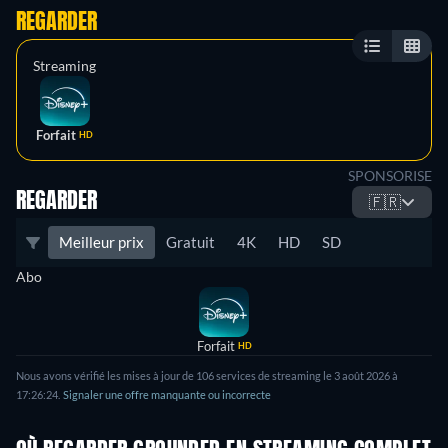
REGARDER
Streaming
Forfait
HD
SPONSORISE
REGARDER
🇫🇷
Meilleur prix
Gratuit
4K
HD
SD
Abo
Forfait
HD
Nous avons vérifié les mises à jour de
106
services de streaming le
3 août 2026
à
17:26:24
.
Signaler une offre manquante ou incorrecte