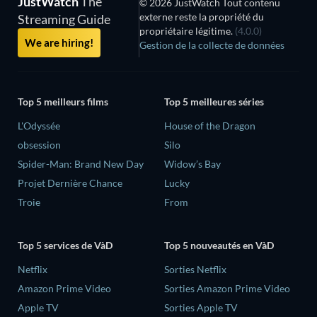
JustWatch
The
© 2026 JustWatch Tout contenu
externe reste la propriété du
Streaming Guide
propriétaire légitime.
(4.0.0)
We are hiring!
Gestion de la collecte de données
Top 5 meilleurs films
Top 5 meilleures séries
L'Odyssée
House of the Dragon
obsession
Silo
Spider-Man: Brand New Day
Widow’s Bay
Projet Dernière Chance
Lucky
Troie
From
Top 5 services de VàD
Top 5 nouveautés en VàD
Netflix
Sorties Netflix
Amazon Prime Video
Sorties Amazon Prime Video
Apple TV
Sorties Apple TV