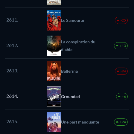
des Rohirrim
2611.
Le Samouraï
-25
La conspiration du
2612.
+13
diable
2613.
Ballerina
-94
2614.
Grounded
+6
2615.
Une part manquante
+24