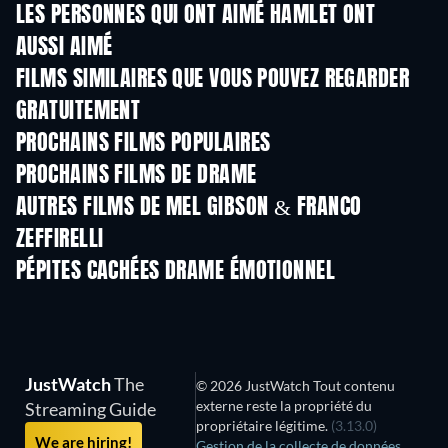
LES PERSONNES QUI ONT AIMÉ HAMLET ONT
AUSSI AIMÉ
S
FILMS SIMILAIRES QUE VOUS POUVEZ REGARDER
GRATUITEMENT
PROCHAINS FILMS POPULAIRES
PROCHAINS FILMS DE DRAME
AUTRES FILMS DE MEL GIBSON & FRANCO
ZEFFIRELLI
PÉPITES CACHÉES DRAME ÉMOTIONNEL
JustWatch
The
© 2026 JustWatch Tout contenu
externe reste la propriété du
Streaming Guide
propriétaire légitime.
(3.13.0)
We are hiring!
Gestion de la collecte de données