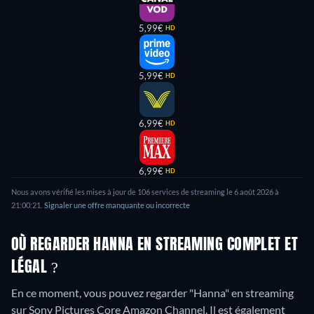
5,99€
HD
5,99€
HD
6,99€
HD
6,99€
HD
Nous avons vérifié les mises à jour de
106
services de streaming le
6 août 2026
à
21:00:21
.
Signaler une offre manquante ou incorrecte
OÙ REGARDER HANNA EN STREAMING COMPLET ET
LÉGAL ?
En ce moment, vous pouvez regarder "Hanna" en streaming
sur Sony Pictures Core Amazon Channel. Il est également