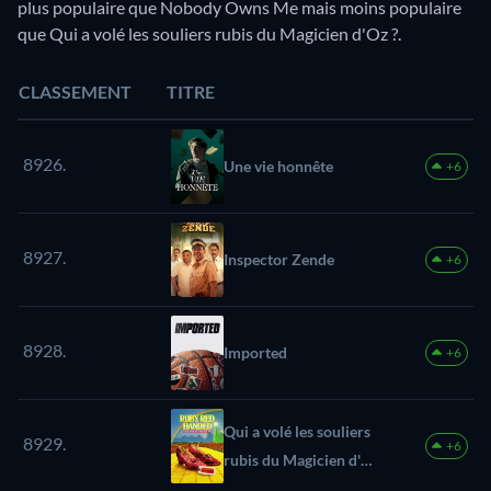
plus populaire que Nobody Owns Me mais moins populaire
que Qui a volé les souliers rubis du Magicien d'Oz ?.
CLASSEMENT
TITRE
8926.
Une vie honnête
+6
8927.
Inspector Zende
+6
8928.
Imported
+6
Qui a volé les souliers
8929.
+6
rubis du Magicien d'Oz
?