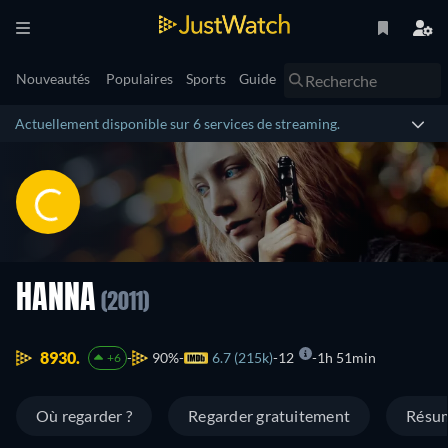
Nouveautés
Populaires
Sports
Guide
Actuellement disponible sur 6 services de streaming.
HANNA
(2011)
8930.
90%
6.7 (215k)
12
1h 51min
+6
Où regarder ?
Regarder gratuitement
Résu