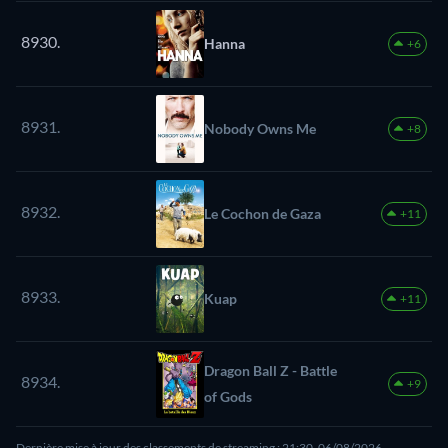
8930.
Hanna
+6
8931.
Nobody Owns Me
+8
8932.
Le Cochon de Gaza
+11
8933.
Kuap
+11
Dragon Ball Z - Battle
8934.
+9
of Gods
Dernière mise à jour des classements de streaming : 21:30, 06/08/2026