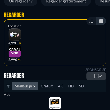
Où regarder ?
Regarder gratuitement
Résu
REGARDER
Location
4,99€
HD
2,99€
HD
SPONSORISE
REGARDER
🇫🇷
Meilleur prix
Gratuit
4K
HD
SD
Abo