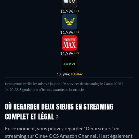
11,99€
HD
11,99€
HD
11,99€
HD
17,99€
BLU-RAY
Nous avons vérifié les mises à jour de
106
services de streaming le
7 août 2026
à
14:20:22
.
Signaler une offre manquante ou incorrecte
OÙ REGARDER DEUX SŒURS EN STREAMING
COMPLET ET LÉGAL ?
En ce moment, vous pouvez regarder "Deux sœurs" en
streaming sur Cine+ OCS Amazon Channel . Il est également