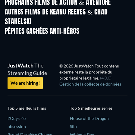
PROCHAINS FILMS DE ACTION & AVENTURE
AUTRES FILMS DE KEANU REEVES & CHAD
STAHELSKI
PÉPITES CACHÉES ANTI-HÉROS
S
JustWatch
The
© 2026 JustWatch Tout contenu
externe reste la propriété du
Streaming Guide
propriétaire légitime.
(4.0.0)
We are hiring!
Gestion de la collecte de données
Top 5 meilleurs films
Top 5 meilleures séries
L'Odyssée
House of the Dragon
obsession
Silo
Projet Dernière Chance
Widow’s Bay