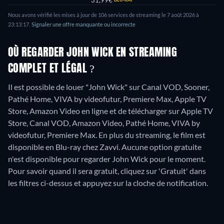
31,99€
Nous avons vérifié les mises à jour de
106
services de streaming le
7 août 2026
à
23:13:17
.
Signaler une offre manquante ou incorrecte
OÙ REGARDER JOHN WICK EN STREAMING
COMPLET ET LÉGAL ?
Il est possible de louer "John Wick" sur Canal VOD, Sooner,
Pathé Home, VIVA by videofutur, Premiere Max, Apple TV
Store, Amazon Video en ligne et de télécharger sur Apple TV
Store, Canal VOD, Amazon Video, Pathé Home, VIVA by
videofutur, Premiere Max.
En plus du streaming, le film est
disponible en Blu-ray chez Zavvi.
Aucune option gratuite
n'est disponible pour regarder John Wick pour le moment.
Pour savoir quand il sera gratuit, cliquez sur 'Gratuit' dans
les filtres ci-dessus et appuyez sur la cloche de notification.