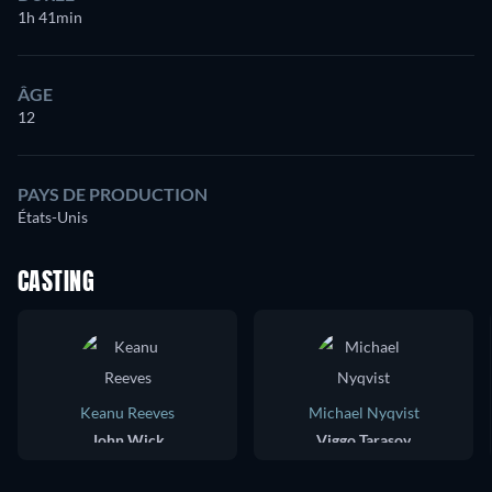
1h 41min
ÂGE
12
PAYS DE PRODUCTION
États-Unis
CASTING
Keanu Reeves
Michael Nyqvist
John Wick
Viggo Tarasov