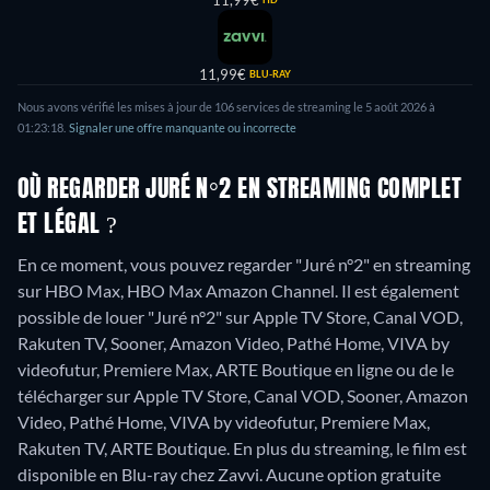
11,99€
11,99€
BLU-RAY
Nous avons vérifié les mises à jour de
106
services de streaming le
5 août 2026
à
01:23:18
.
Signaler une offre manquante ou incorrecte
OÙ REGARDER JURÉ N°2 EN STREAMING COMPLET
ET LÉGAL ?
En ce moment, vous pouvez regarder "Juré n°2" en streaming
sur HBO Max, HBO Max Amazon Channel. Il est également
possible de louer "Juré n°2" sur Apple TV Store, Canal VOD,
Rakuten TV, Sooner, Amazon Video, Pathé Home, VIVA by
videofutur, Premiere Max, ARTE Boutique en ligne ou de le
télécharger sur Apple TV Store, Canal VOD, Sooner, Amazon
Video, Pathé Home, VIVA by videofutur, Premiere Max,
Rakuten TV, ARTE Boutique.
En plus du streaming, le film est
disponible en Blu-ray chez Zavvi.
Aucune option gratuite