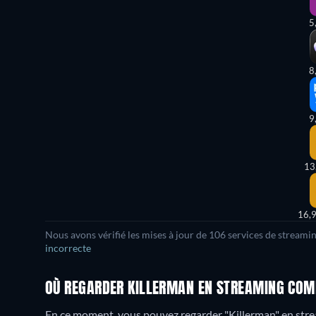
5
8
9
13
16,
Nous avons vérifié les mises à jour de 106 services de streami
incorrecte
OÙ REGARDER KILLERMAN EN STREAMING COMP
En ce moment, vous pouvez regarder "Killerman" en stre