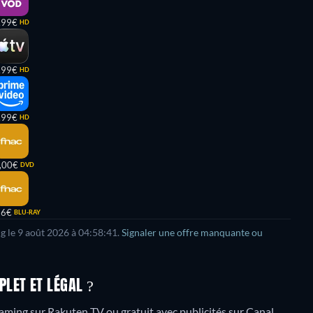
,99€
HD
,99€
HD
,99€
HD
,00€
DVD
96€
BLU-RAY
ng le 9 août 2026 à 04:58:41.
Signaler une offre manquante ou
LET ET LÉGAL ?
aming sur Rakuten TV ou gratuit avec publicités sur Canal