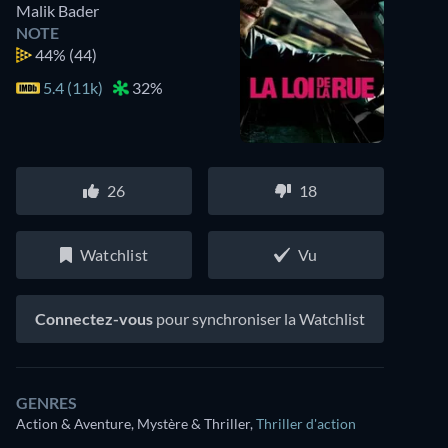
Malik Bader
NOTE
44%
(44)
5.4 (11k)
32%
26
18
Watchlist
Vu
Connectez-vous
pour synchroniser la Watchlist
GENRES
Action & Aventure, Mystère & Thriller
,
Thriller d'action