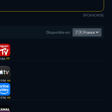
SPONSORISE
🇫🇷
France
Disponible en:
Pubs
HD
,99€
HD
,99€
HD