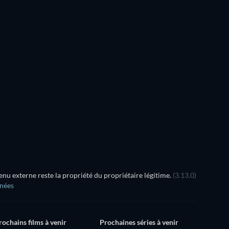
u externe reste la propriété du propriétaire légitime.
(3.13.0)
nnées
rochains films à venir
Prochaines séries à venir