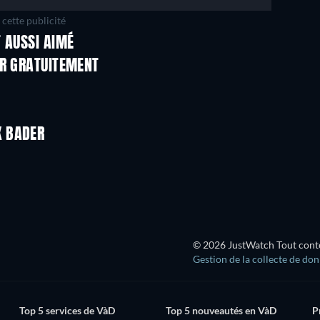
cette publicité
 AUSSI AIMÉ
ER GRATUITEMENT
LEGO Disney Princess:
Magical Mayhem
K BADER
© 2026 JustWatch Tout conten
Gestion de la collecte de do
Top 5 services de VàD
Top 5 nouveautés en VàD
P