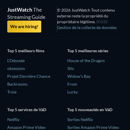
JustWatch
The
© 2026 JustWatch Tout contenu
externe reste la propriété du
Streaming Guide
propriétaire légitime.
(4.0.0)
We are hiring!
Gestion de la collecte de données
Top 5 meilleurs films
Top 5 meilleures séries
L'Odyssée
House of the Dragon
obsession
Silo
Projet Dernière Chance
Widow’s Bay
Backrooms
From
Troie
Lucky
Top 5 services de VàD
Top 5 nouveautés en VàD
Netflix
Sorties Netflix
Amazon Prime Video
Sorties Amazon Prime Video