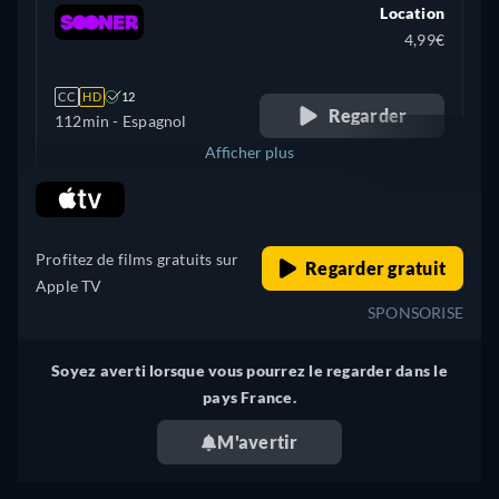
Location
4,99€
CC
HD
12
Regarder
112min
- Espagnol
Afficher plus
retail price
+ 2
Royaume-Uni
Profitez de films gratuits sur
Regarder gratuit
Apple TV
SPONSORISE
Soyez averti lorsque vous pourrez le regarder dans le
pays France.
M'avertir