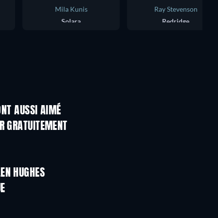
Mila Kunis
Ray Stevenson
Solara
Redridge
ONT AUSSI AIMÉ
ER GRATUITEMENT
L
LEN HUGHES
UE