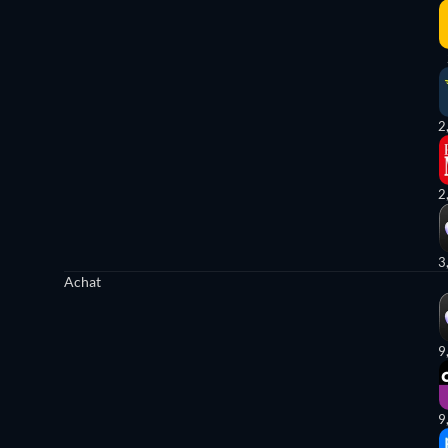
2
2
3
Achat
9
9