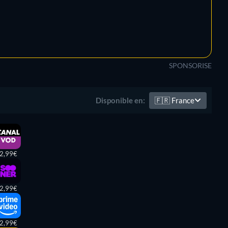
SPONSORISE
🇫🇷
France
Disponible en:
2,99€
2,99€
2,99€