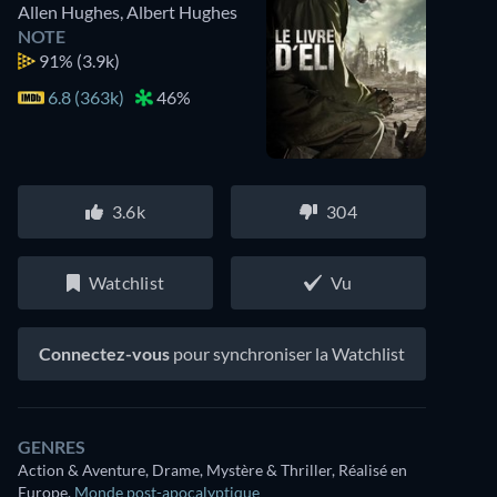
Allen Hughes
,
Albert Hughes
NOTE
91%
(3.9k)
6.8 (363k)
46%
3.6k
304
Watchlist
Vu
Connectez-vous
pour synchroniser la Watchlist
GENRES
Action & Aventure, Drame, Mystère & Thriller, Réalisé en
Europe
,
Monde post-apocalyptique