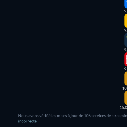
9
9
9
9
10
15,
Nous avons vérifié les mises à jour de
106
services de streamin
incorrecte