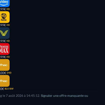
,99€
HD
,99€
HD
,99€
HD
,99€
HD
,00€
DVD
00€
BLU-RAY
g le
7 août 2026
à
14:45:12
.
Signaler une offre manquante ou