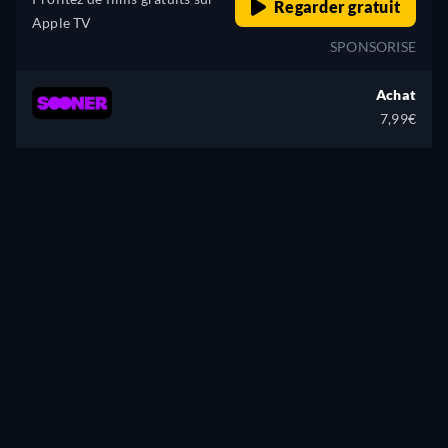
Regarder gratuit
Apple TV
SPONSORISE
Achat
7,99€
CC
HD
Regarder
150min
Vous n'avez pas trouvé ce que vous cherchiez ?
Nous vous préviendrons dès que ce sera disponible sur
d'autres services de streaming.
M'avertir
Nous avons vérifié les mises à jour de
106
services de streaming le
5 août 2026
à
15:06:39
.
Signaler une offre manquante ou incorrecte