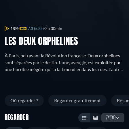
18%
7.3 (5.8k)
2h 30min
LES DEUX ORPHELINES
À Paris, peu avant la Révolution française. Deux orphelines
sont séparées par le destin. L'une, aveugle, est exploitée par
une horrible mégère qui la fait mendier dans les rues. L'autre
devient la proie d'un marquis débauché, qui veut la séduire
de force.
Où regarder ?
Regarder gratuitement
Résu
REGARDER
🇫🇷