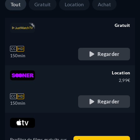
Tout
Gratuit
Location
Achat
Gratuit
retail price
CC
HD
Regarder
150min
Location
2,99€
CC
HD
Regarder
150min
retail price
Profitez de films gratuits sur