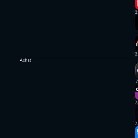
2
2
Achat
7
7
7