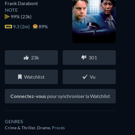
Frank Darabont
NOTE
99%
(23k)
9.3 (2m)
89%
23k
301
Watchlist
Vu
Connectez-vous
pour synchroniser la Watchlist
GENRES
Crime & Thriller, Drame
,
Procès