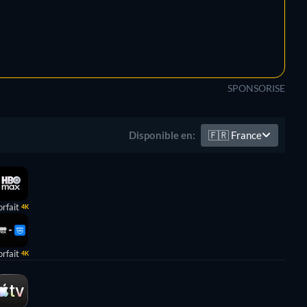
SPONSORISE
🇫🇷
France
Disponible en:
orfait
4K
orfait
4K