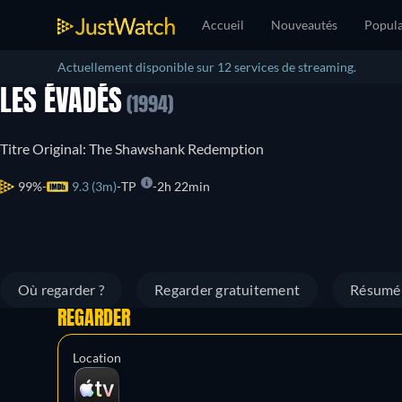
Accueil
Nouveautés
Popula
Actuellement disponible sur 12 services de streaming.
LES ÉVADÉS
(1994)
Titre Original: The Shawshank Redemption
99%
9.3 (3m)
TP
2h 22min
Où regarder ?
Regarder gratuitement
Résumé
REGARDER
Location