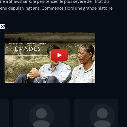
é à Shawshank, le pénitencier le plus sévère de l'État du
détenu depuis vingt ans. Commence alors une grande histoire
ES