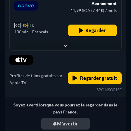
Abonnement
11,99 $CA (7,44€) / mois
CC
HD
U
Regarder
130min
- Français
retail price
Profitez de films gratuits sur
Regarder gratuit
Apple TV
SPONSORISE
Soyez averti lorsque vous pourrez le regarder dans le
pays France.
M'avertir